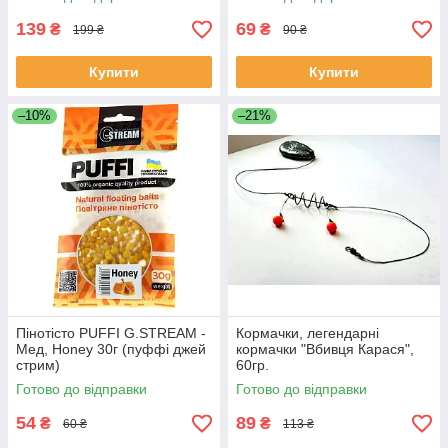
139
69
₴
₴
199 ₴
90 ₴
Купити
Купити
–10%
–21%
Пінотісто PUFFI G.STREAM -
Кормачки, легендарні
Мед, Honey 30г (пуффі джей
кормачки "Вбивця Карася",
стрим)
60гр.
Готово до відправки
Готово до відправки
54
89
₴
₴
60 ₴
113 ₴