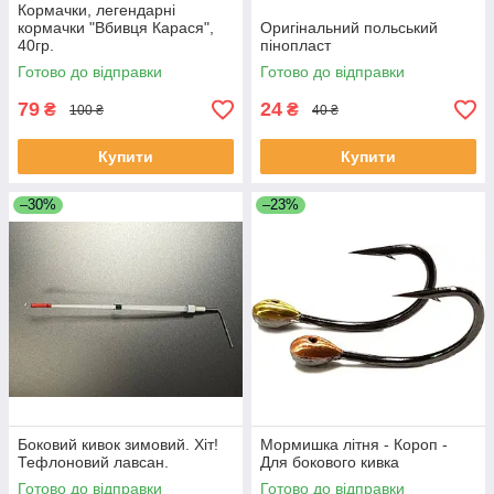
Кормачки, легендарні
кормачки "Вбивця Карася",
Оригінальний польський
40гр.
пінопласт
Готово до відправки
Готово до відправки
79
24
₴
₴
100 ₴
40 ₴
Купити
Купити
–30%
–23%
Боковий кивок зимовий. Хіт!
Мормишка літня - Короп -
Тефлоновий лавсан.
Для бокового кивка
Готово до відправки
Готово до відправки