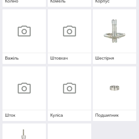
Коліно
Комель
Корпус
Важіль
Штовхач
Шестірня
Шток
Куліса
Подшипник