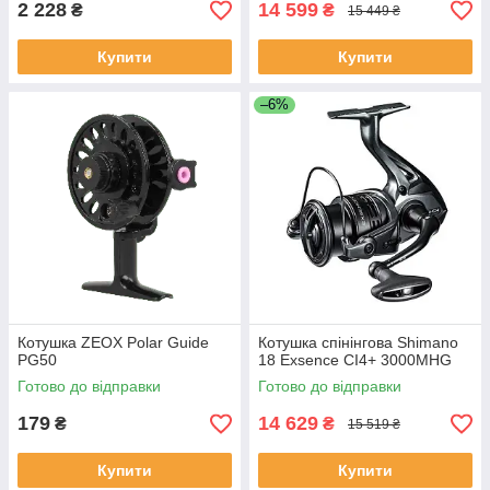
2 228
14 599
₴
₴
15 449 ₴
Купити
Купити
–6%
Котушка ZEOX Polar Guide
Котушка спінінгова Shimano
PG50
18 Exsence CI4+ 3000MHG
Готово до відправки
Готово до відправки
179
14 629
₴
₴
15 519 ₴
Купити
Купити