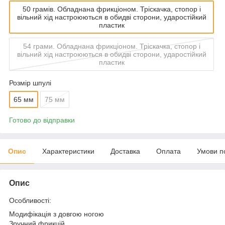
50 грамів. Обладнана фрикціоном. Тріскачка, стопор і
вільний хід настроюються в обидві сторони, ударостійкий
пластик
54 грами. Обладнана фрикціоном. Тріскачка, стопор і
вільний хід настроюються в обидві сторони, ударостійкий
пластик
Розмір шпулі
65 мм
75 мм
Готово до відправки
Опис
Характеристики
Доставка
Оплата
Умови п
Опис
Особливості:
Модифікація з довгою ногою
Зручний фрикцій