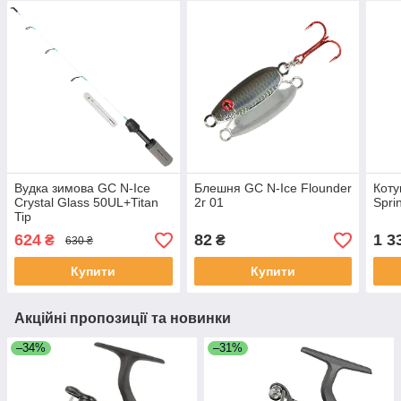
Вудка зимова GC N-Ice
Блешня GC N-Ice Flounder
Кoту
Crystal Glass 50UL+Titan
2г 01
Spri
Tip
624
82
1 3
₴
₴
630 ₴
Купити
Купити
Акційні пропозиції та новинки
–34%
–31%