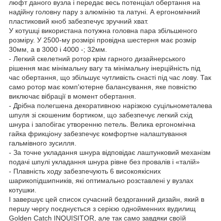
люфт даного вузла і передає весь потенціал обертання на
надійну головну пару з алюмінію та латуні. А ергономічний
пластиковий кноб забезпечує зручний хват.
У котушці використана потужна головна пара збільшеного
розміру. У 2500-му розмірі провідна шестерня має розмір
30мм, а в 3000 і 4000 -; 32мм.
- Легкий скелетний ротор крім гарного дизайнерського
рішення має мінімальну вагу та мінімальну інерційність під
час обертання, що збільшує чутливість снасті під час лову. Так
само ротор має комп'ютерне балансування, яке повністю
виключає вібрації в момент обертання.
- Дрібна полегшена декоративною нарізкою суцільнометалева
шпуля зі скошеним бортиком, що забезпечує легкий схід
шнура і запобігає утворенню петель. Велика ергономічна
гайка фрикціону забезпечує комфортне налаштування
гальмівного зусилля.
- За точне укладання шнура відповідає лаштунковий механізм
подачі шпулі укладання шнура рівне без провалів і «талій»
- Плавність ходу забезпечують 6 високоякісних
шарикопідшипників, які оптимально розставлені у вузлах
котушки.
І завершує цей список сучасний бездоганний дизайн, який в
першу чергу поєднується з серією однойменних вудилищ
Golden Catch INQUISITOR, але так само завдяки своїй