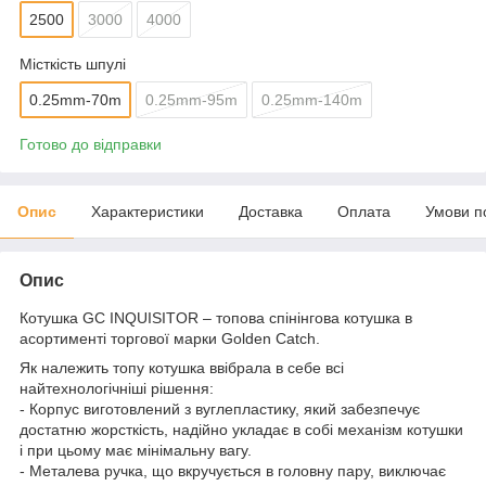
2500
3000
4000
Місткість шпулі
0.25mm-70m
0.25mm-95m
0.25mm-140m
Готово до відправки
Опис
Характеристики
Доставка
Оплата
Умови п
Опис
Котушка GC INQUISITOR – топова спінінгова котушка в
асортименті торгової марки Golden Catch.
Як належить топу котушка ввібрала в себе всі
найтехнологічніші рішення:
- Корпус виготовлений з вуглепластику, який забезпечує
достатню жорсткість, надійно укладає в собі механізм котушки
і при цьому має мінімальну вагу.
- Металева ручка, що вкручується в головну пару, виключає