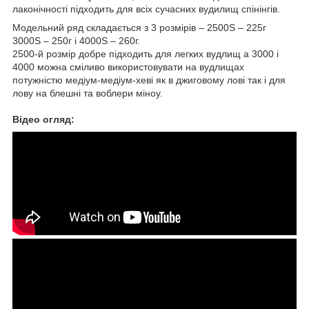
лаконічності підходить для всіх сучасних вудилищ спінінгів.
Модельний ряд складається з 3 розмірів – 2500S – 225г
3000S – 250г і 4000S – 260г.
2500-й розмір добре підходить для легких вудлищ а 3000 і
4000 можна сміливо використовувати на вудлищах
потужністю медіум-медіум-хеві як в джиговому лові так і для
лову на блешні та воблери міноу.
Відео огляд: