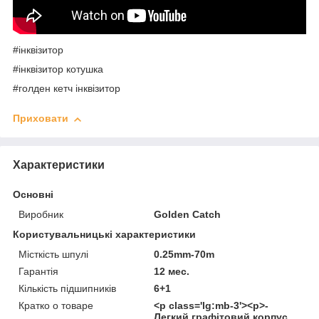
#інквізитор
#інквізитор котушка
#голден кетч інквізитор
Приховати
Характеристики
Основні
Виробник
Golden Catch
Користувальницькі характеристики
Місткість шпулі
0.25mm-70m
Гарантія
12 мес.
Кількість підшипників
6+1
Кратко о товаре
<p class='lg:mb-3'><p>-
Легкий графітовий корпус.