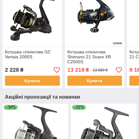
Котушка спінінгова GC
Котушка спінінгова
Коту
Vertais 2000S
Shimano 21 Soare XR
21 C
C2500S
2 228
13 219
9 1
₴
₴
13 989 ₴
Купити
Купити
Акційні пропозиції та новинки
–34%
–31%