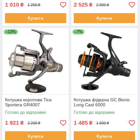
1 010
2 525
₴
₴
1 250 ₴
2 900 ₴
Купити
Купити
–13%
–7%
Котушка коропова Tica
Котушка фідерна GC Bionic
Sportera GR4007
Long Cast 6000
Готово до відправки
Готово до відправки
1 921
1 485
₴
₴
2 200 ₴
1 600 ₴
Купити
Купити