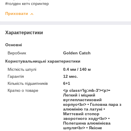
#голден кетч спринтер
Приховати
Характеристики
Основні
Виробник
Golden Catch
Користувальницькі характеристики
Місткість шпулі
0.4 мм / 140 м
Гарантія
12 мес.
Кількість підшипників
6+1
Кратко о товаре
<p class='lg:mb-3'><p>•
Легкий і міцний
вуглепластиковий
корпус<br> • Головна пара з
алюмінію та латуні •
Миттєвий стопор
зворотного ходу<br> •
Полегшена алюмінієва
шпуля<br> • Якісне