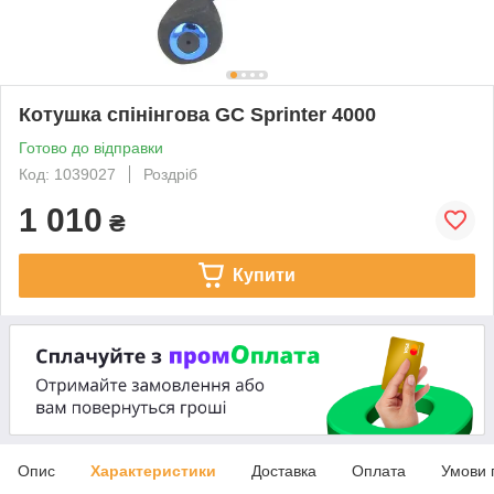
Котушка спінінгова GC Sprinter 4000
Готово до відправки
Код: 1039027
Роздріб
1 010
₴
Купити
Опис
Характеристики
Доставка
Оплата
Умови 