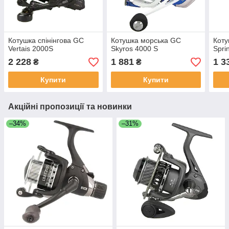
Котушка спінінгова GC
Котушка морська GC
Кoту
Vertais 2000S
Skyros 4000 S
Spri
2 228
1 881
1 3
₴
₴
Купити
Купити
Акційні пропозиції та новинки
–34%
–31%