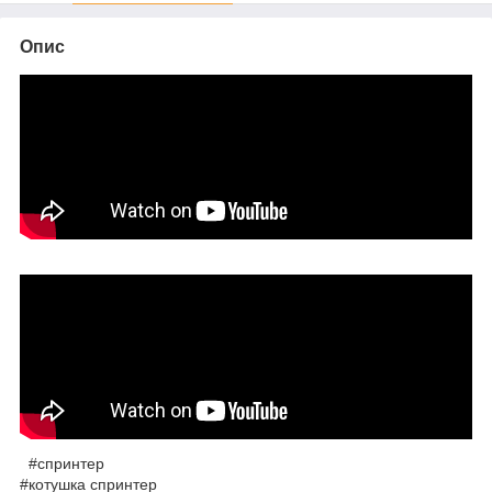
Опис
#спринтер
#котушка спринтер