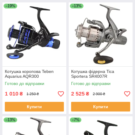
–19%
–13%
Котушка коропова Teben
Котушка фідерна Tica
Aquarius AQR300
Sportera SR4007R
Готово до відправки
Готово до відправки
1 010
2 525
₴
₴
1 250 ₴
2 900 ₴
Купити
Купити
–13%
–7%