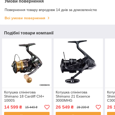
Умови повернення
Повернення товару впродовж 14 днів за домовленістю
Всі умови повернення
Подібні товари компанії
Котушка спінінгова
Котушка спінінгова
Коту
Shimano 18 Cardiff CI4+
Shimano 21 Exsence
Shim
1000S
3000MHG
C30
14 599
26 549
26 
₴
₴
15 449 ₴
28 209 ₴