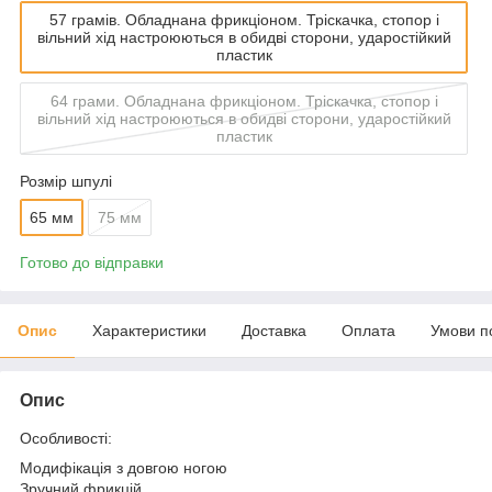
57 грамів. Обладнана фрикціоном. Тріскачка, стопор і
вільний хід настроюються в обидві сторони, ударостійкий
пластик
64 грами. Обладнана фрикціоном. Тріскачка, стопор і
вільний хід настроюються в обидві сторони, ударостійкий
пластик
Розмір шпулі
65 мм
75 мм
Готово до відправки
Опис
Характеристики
Доставка
Оплата
Умови п
Опис
Особливості:
Модифікація з довгою ногою
Зручний фрикцій