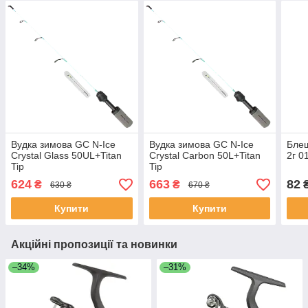
Вудка зимова GC N-Ice
Вудка зимова GC N-Ice
Блеш
Crystal Glass 50UL+Titan
Crystal Carbon 50L+Titan
2г 0
Tip
Tip
624
663
82
₴
₴
630 ₴
670 ₴
Купити
Купити
Акційні пропозиції та новинки
–34%
–31%