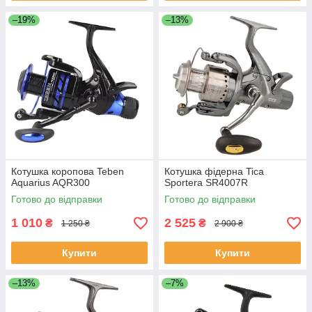
–19%
–13%
Котушка коропова Teben
Котушка фідерна Tica
Aquarius AQR300
Sportera SR4007R
Готово до відправки
Готово до відправки
1 010
2 525
₴
₴
1 250 ₴
2 900 ₴
Купити
Купити
–13%
–7%