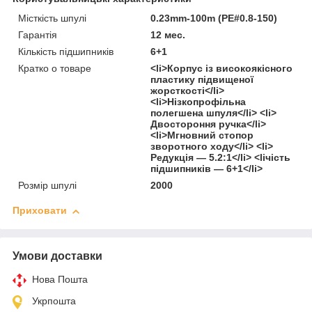
Місткість шпулі
0.23mm-100m (PE#0.8-150)
Гарантія
12 мес.
Кількість підшипників
6+1
Кратко о товаре
<li>Корпус із високоякісного
пластику підвищеної
жорсткості</li>
<li>Нізкопрофільна
полегшена шпуля</li> <li>
Двостороння ручка</li>
<li>Мгновний стопор
зворотного ходу</li> <li>
Редукція — 5.2:1</li> <liчість
підшипників — 6+1</li>
Розмір шпулі
2000
Приховати
Умови доставки
Нова Пошта
Укрпошта