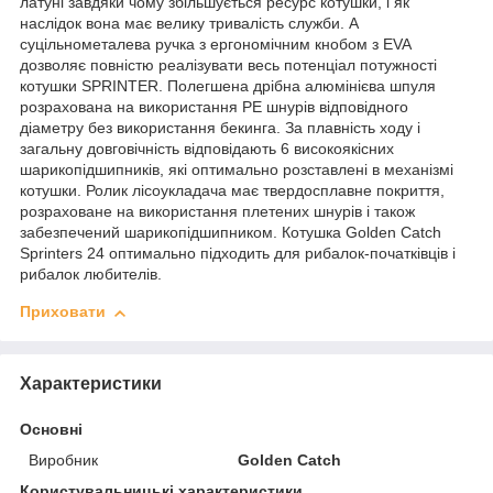
латуні завдяки чому збільшується ресурс котушки, і як
наслідок вона має велику тривалість служби. А
суцільнометалева ручка з ергономічним кнобом з EVA
дозволяє повністю реалізувати весь потенціал потужності
котушки SPRINTER. Полегшена дрібна алюмінієва шпуля
розрахована на використання РЕ шнурів відповідного
діаметру без використання бекинга. За плавність ходу і
загальну довговічність відповідають 6 високоякісних
шарикопідшипників, які оптимально розставлені в механізмі
котушки. Ролик лісоукладача має твердосплавне покриття,
розраховане на використання плетених шнурів і також
забезпечений шарикопідшипником. Котушка Golden Catch
Sprinters 24 оптимально підходить для рибалок-початківців і
рибалок любителів.
Приховати
Характеристики
Основні
Виробник
Golden Catch
Користувальницькі характеристики