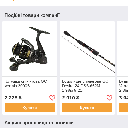
Подібні товари компанії
Котушка спінінгова GC
Вудилище спінінгове GC
Вуди
Vertais 2000S
Desire 24 DSS-662M
Vert
1.98м 5-21г
2.36
2 228
2 010
3 0
₴
₴
Купити
Купити
Акційні пропозиції та новинки