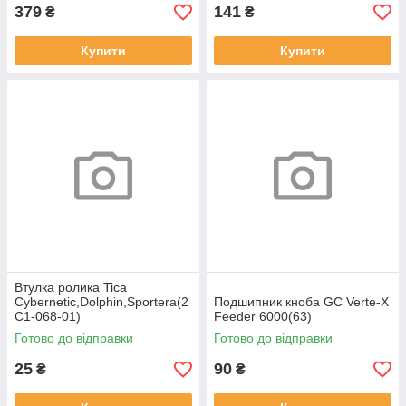
379
141
₴
₴
Купити
Купити
Втулка ролика Tica
Cybernetic,Dolphin,Sportera(2
Подшипник кноба GC Verte-X
С1-068-01)
Feeder 6000(63)
Готово до відправки
Готово до відправки
25
90
₴
₴