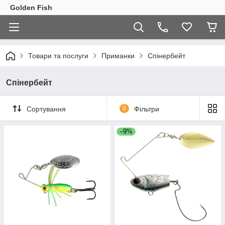
Golden Fish
Товари та послуги
Приманки
Спінербейт
Спінербейт
Сортування
0
Фільтри
–9%