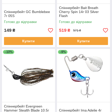
Спіннербейт Bait Breath
Спіннербейт GC Bumblebee
Cherry Spin 14г 03 Silver
7г 05S
Flash
Готово до відправки
Готово до відправки
149
519
₴
₴
571 ₴
Купити
Купити
–10%
–9%
Спіннербейт Evergreen
Hammer Stealth Blade 10.5г
Спіннербейт Ima Adelie 4г