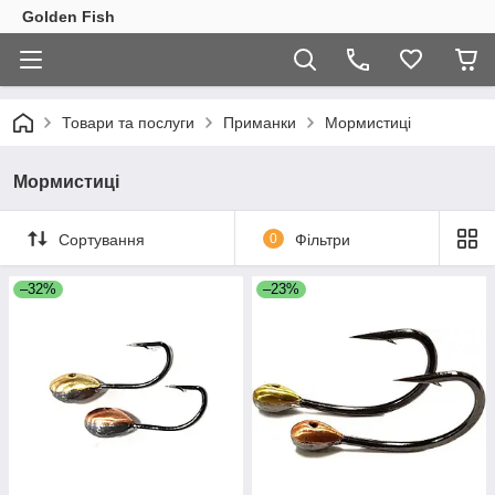
Golden Fish
Товари та послуги
Приманки
Мормистиці
Мормистиці
Сортування
0
Фільтри
–32%
–23%