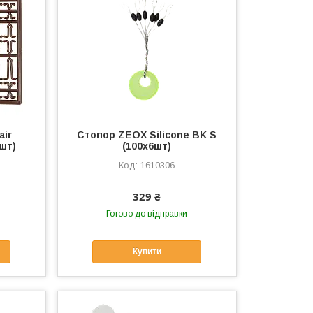
air
Стопор ZEOX Silicone BK S
шт)
(100x6шт)
1610306
329 ₴
Готово до відправки
Купити