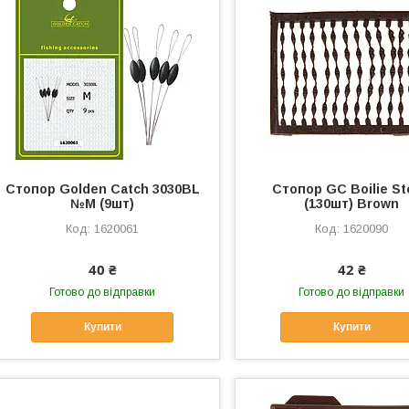
Стопор Golden Catch 3030BL
Стопор GC Boilie S
№M (9шт)
(130шт) Brown
1620061
1620090
40 ₴
42 ₴
Готово до відправки
Готово до відправки
Купити
Купити