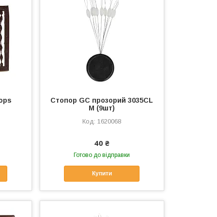
tops
Стопор GC прозорий 3035CL
M (9шт)
1620068
40 ₴
Готово до відправки
Купити