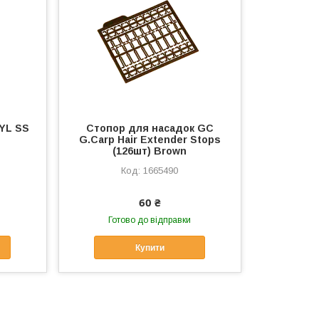
 YL SS
Стопор для насадок GC
G.Carp Hair Extender Stops
(126шт) Brown
1665490
60 ₴
Готово до відправки
Купити