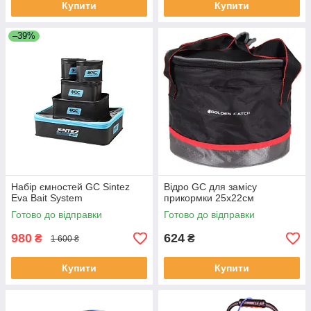
Купити
Купити
–39%
Набір ємностей GC Sintez
Відро GC для замісу
Eva Bait System
прикормки 25x22см
Готово до відправки
Готово до відправки
980
624
₴
₴
1 600 ₴
Купити
Купити