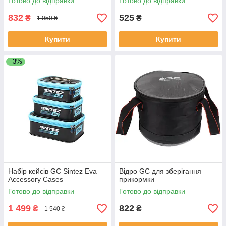
Готово до відправки
Готово до відправки
832
525
₴
₴
1 050 ₴
Купити
Купити
–3%
Набір кейсів GC Sintez Eva
Відро GC для зберігання
Accessory Cases
прикормки
Готово до відправки
Готово до відправки
1 499
822
₴
₴
1 540 ₴