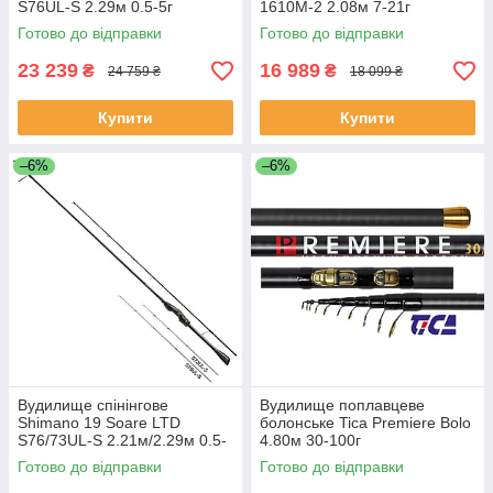
S76UL-S 2.29м 0.5-5г
1610M-2 2.08м 7-21г
Готово до відправки
Готово до відправки
23 239
16 989
₴
₴
24 759 ₴
18 099 ₴
Купити
Купити
–6%
–6%
Вудилище спінінгове
Вудилище поплавцеве
Shimano 19 Soare LTD
болонське Tica Premiere Bolo
S76/73UL-S 2.21м/2.29м 0.5-
4.80м 30-100г
12
Готово до відправки
Готово до відправки