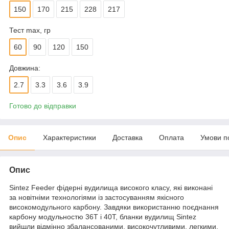
150
170
215
228
217
Тест max, гр
60
90
120
150
Довжина:
2.7
3.3
3.6
3.9
Готово до відправки
Опис
Характеристики
Доставка
Оплата
Умови п
Опис
Sintez Feeder фідерні вудилища високого класу, які виконані
за новітніми технологіями із застосуванням якісного
високомодульного карбону. Завдяки використанню поєднання
карбону модульностю 36T і 40Т, бланки вудилищ Sintez
вийшли відмінно збалансованими, високочутливими, легкими,