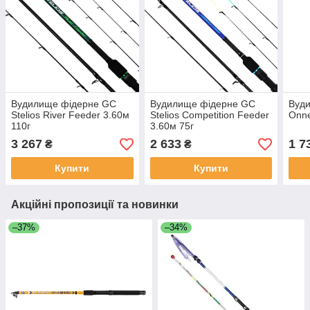
Вудилище фідерне GC
Вудилище фідерне GC
Вуд
Stelios River Feeder 3.60м
Stelios Competition Feeder
Onne
110г
3.60м 75г
3 267
2 633
1 7
₴
₴
Купити
Купити
Акційні пропозиції та новинки
–37%
–34%