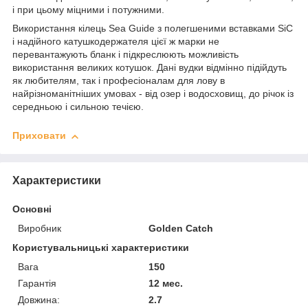
і при цьому міцними і потужними.
Використання кілець Sea Guide з полегшеними вставками SiC
і надійного катушкодержателя цієї ж марки не
перевантажують бланк і підкреслюють можливість
використання великих котушок. Дані вудки відмінно підійдуть
як любителям, так і професіоналам для лову в
найрізноманітніших умовах - від озер і водосховищ, до річок із
середньою і сильною течією.
Приховати
Характеристики
Основні
Виробник
Golden Catch
Користувальницькі характеристики
Вага
150
Гарантія
12 мес.
Довжина:
2.7