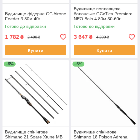
Вудилище поплавцеве
Вудилище фідерне GC Airone
болонське GCxTica Premiere
Feeder 3.30м 40г
NEO Bolo 4.80м 30-60г
Готово до відправки
Готово до відправки
1 782
3 647
₴
₴
2 400 ₴
4 200 ₴
Купити
Купити
–6%
–6%
Вудилище спінінгове
Вудилище спінінгове
Shimano 21 Soare Xtune MB
Shimano 18 Poison Adrena