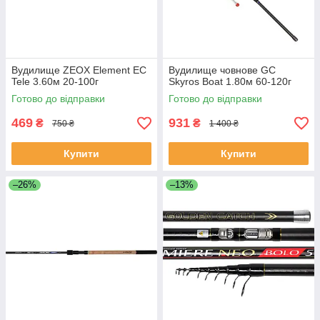
Вудилище ZEOX Element EС
Вудилище човнове GC
Tele 3.60м 20-100г
Skyros Boat 1.80м 60-120г
Готово до відправки
Готово до відправки
469
931
₴
₴
750 ₴
1 400 ₴
Купити
Купити
–26%
–13%