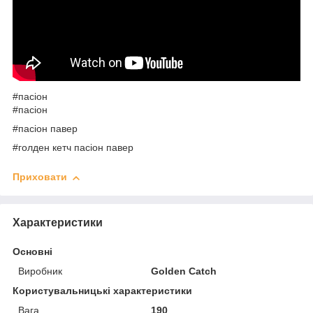
#пасіон
#пасіон
#пасіон павер
#голден кетч пасіон павер
Приховати
Характеристики
Основні
Виробник
Golden Catch
Користувальницькі характеристики
Вага
190