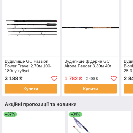
Вудилище GC Passion
Вудилище фідерне GC
Вуд
Power Travel 2.70м 100-
Airone Feeder 3.30м 40г
Bion
180г у тубусі
25 3
3 188
1 782
2 8
₴
₴
2 400 ₴
Купити
Купити
Акційні пропозиції та новинки
–37%
–34%