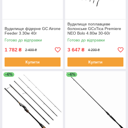
Вудилище поплавцеве
Вудилище фідерне GC Airone
болонське GCxTica Premiere
Feeder 3.30м 40г
NEO Bolo 4.80м 30-60г
Готово до відправки
Готово до відправки
1 782
3 647
₴
₴
2 400 ₴
4 200 ₴
Купити
Купити
–6%
–6%