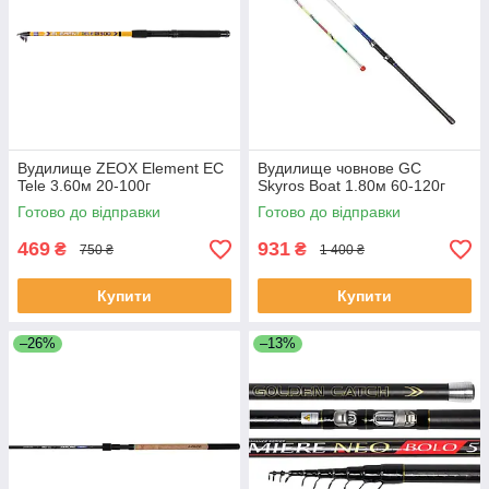
Вудилище ZEOX Element EС
Вудилище човнове GC
Tele 3.60м 20-100г
Skyros Boat 1.80м 60-120г
Готово до відправки
Готово до відправки
469
931
₴
₴
750 ₴
1 400 ₴
Купити
Купити
–26%
–13%