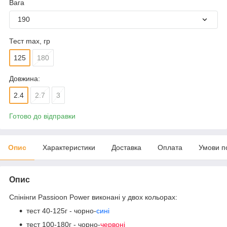
Вага
190
Тест max, гр
125
180
Довжина:
2.4
2.7
3
Готово до відправки
Опис
Характеристики
Доставка
Оплата
Умови п
Опис
Спінінги Passioon Power виконані у двох кольорах:
тест 40-125г - чорно-
сині
тест 100-180г - чорно-
червоні