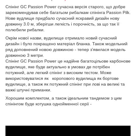
Спінінг GC Passion Power сучасна версія старого, що добре
зарекомендував себе багатьом рибалкам спінінга Passion Pilk.
Нове вудлище придбало сучасний яскравий дизайн нову
довжину 3.0 м, зберігши легкість і порочність, за що так її
полюбили рибалки.
Окрім нової назви, вудилище отримало новий сучасний
дизайн і було покращено матеріал бланка. Також модельний
ряд доповнений новою довжиною - тепер з'явилася модель
довжиною 3 метри.
Спінінг GC Passion Power це надійне багатоцільове карбонове
вудилище, яке буде актуально в умовах де потрібен
потужний, але легкий спінінг з високим тестом. Може
використовуватися як коропового вудилища як бортове
вудилище, а також як потужний спінінг при лові на великі та
важкі штучні приманки.
Хорошим комплектом, а також ідеальним тандемом з цим
спінінгом буде котушка однойменної серії -