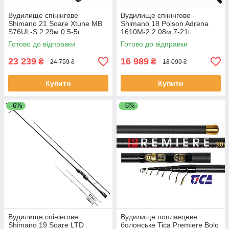
Вудилище спінінгове
Вудилище спінінгове
Shimano 21 Soare Xtune MB
Shimano 18 Poison Adrena
S76UL-S 2.29м 0.5-5г
1610M-2 2.08м 7-21г
Готово до відправки
Готово до відправки
23 239
16 989
₴
₴
24 759 ₴
18 099 ₴
Купити
Купити
–6%
–6%
Вудилище спінінгове
Вудилище поплавцеве
Shimano 19 Soare LTD
болонське Tica Premiere Bolo