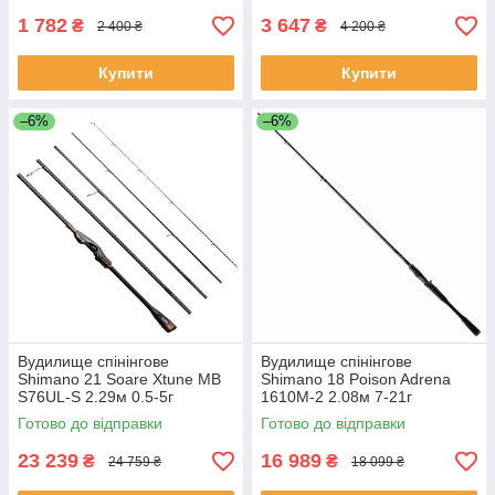
1 782
3 647
₴
₴
2 400 ₴
4 200 ₴
Купити
Купити
–6%
–6%
Вудилище спінінгове
Вудилище спінінгове
Shimano 21 Soare Xtune MB
Shimano 18 Poison Adrena
S76UL-S 2.29м 0.5-5г
1610M-2 2.08м 7-21г
Готово до відправки
Готово до відправки
23 239
16 989
₴
₴
24 759 ₴
18 099 ₴