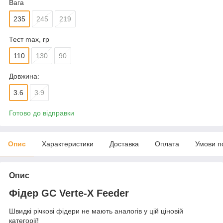
Вага
235
245
219
Тест max, гр
110
130
90
Довжина:
3.6
3.9
Готово до відправки
Опис
Характеристики
Доставка
Оплата
Умови п
Опис
Фідер GC Verte-X Feeder
Швидкі річкові фідери не мають аналогів у цій ціновій
категорії!