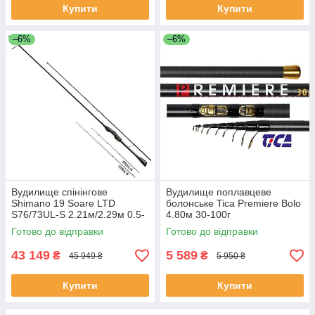
Купити
Купити
–6%
–6%
Вудилище спінінгове
Вудилище поплавцеве
Shimano 19 Soare LTD
болонське Tica Premiere Bolo
S76/73UL-S 2.21м/2.29м 0.5-
4.80м 30-100г
12
Готово до відправки
Готово до відправки
43 149
5 589
₴
₴
45 949 ₴
5 950 ₴
Купити
Купити