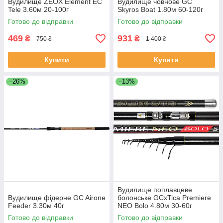
Вудилище ZEOX Element EС
Вудилище човнове GC
Tele 3.60м 20-100г
Skyros Boat 1.80м 60-120г
Готово до відправки
Готово до відправки
469
931
₴
₴
750 ₴
1 400 ₴
Купити
Купити
–26%
–13%
Вудилище поплавцеве
Вудилище фідерне GC Airone
болонське GCxTica Premiere
Feeder 3.30м 40г
NEO Bolo 4.80м 30-60г
Готово до відправки
Готово до відправки