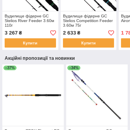
Вудилище фідерне GC
Вудилище фідерне GC
Вуд
Stelios River Feeder 3.60м
Stelios Competition Feeder
Airo
110г
3.60м 75г
3 267
2 633
1 7
₴
₴
Купити
Купити
Акційні пропозиції та новинки
–37%
–34%