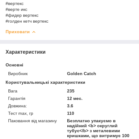
#вертекс
#верте икс
#фидер вертекс
#голден кетч вертекс
Приховати
Характеристики
Основні
Виробник
Golden Catch
Користувальницькі характеристики
Вага
235
Гарантія
12 мес.
Довжина:
3.6
Тест max, гр
110
Паковання від магазину
Безплатно упакуємо в
надійний <b> округлий
тубус</b> з металевими
кришками, що витримує 100