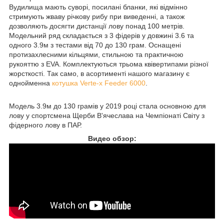
Вудилища мають суворі, посилані бланки, які відмінно
стримують жваву річкову рибу при виведенні, а також
дозволяють досягти дистанції лову понад 100 метрів.
Модельний ряд складається з 3 фідерів у довжині 3.6 та
одного 3.9м з тестами від 70 до 130 грам. Оснащені
протизахлесними кільцями, стильною та практичною
рукояттю з EVA. Комплектуються трьома квівертипами різної
жорсткості. Так само, в асортименті нашого магазину є
однойменна
котушка Verte-x Feeder 6000
.
Модель 3.9м до 130 грамів у 2019 році стала основною для
лову у спортсмена Щерби В'ячеслава на Чемпіонаті Світу з
фідерного лову в ПАР.
Видео обзор: