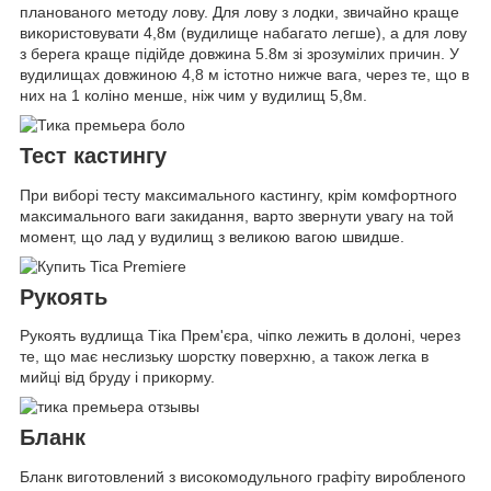
планованого методу лову. Для лову з лодки, звичайно краще
використовувати 4,8м (вудилище набагато легше), а для лову
з берега краще підійде довжина 5.8м зі зрозумілих причин. У
вудилищах довжиною 4,8 м істотно нижче вага, через те, що в
них на 1 коліно менше, ніж чим у вудилищ 5,8м.
Тест кастингу
При виборі тесту максимального кастингу, крім комфортного
максимального ваги закидання, варто звернути увагу на той
момент, що лад у вудилищ з великою вагою швидше.
Рукоять
Рукоять вудлища Тіка Прем'єра, чіпко лежить в долоні, через
те, що має неслизьку шорстку поверхню, а також легка в
мийці від бруду і прикорму.
Бланк
Бланк виготовлений з високомодульного графіту виробленого