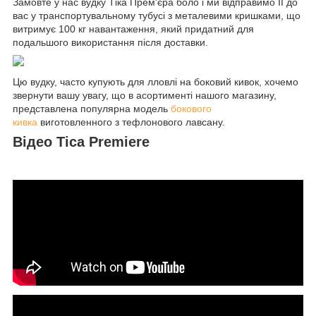
Замовте у нас вудку Тіка Прем'єра боло і ми відправимо ЇЇ до
вас у транспортувальному тубусі з металевими кришками, що
витримує 100 кг навантаження, який придатний для
подальшого використання після доставки.
Цю вудку, часто купують для лловлі на боковий кивок, хочемо
звернути вашу увагу, що в асортименті нашого магазину,
представлена популярна модель
бокового
кивка
виготовленного з тефлонового лавсану.
Відео Tica Premiere