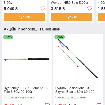
5.00м
Wonder NEO Bolo 5.00м
4.00
5 940
3 515
1 5
₴
₴
Купити
Купити
Акційні пропозиції та новинки
–37%
–34%
Вудилище ZEOX Element EС
Вудилище човнове GC
Tele 3.60м 20-100г
Skyros Boat 1.80м 60-120г
Готово до відправки
Готово до відправки