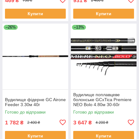
469
931
₴
₴
750 ₴
1 400 ₴
Купити
Купити
–26%
–13%
Вудилище поплавцеве
Вудилище фідерне GC Airone
болонське GCxTica Premiere
Feeder 3.30м 40г
NEO Bolo 4.80м 30-60г
Готово до відправки
Готово до відправки
1 782
3 647
₴
₴
2 400 ₴
4 200 ₴
Купити
Купити