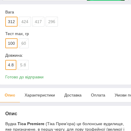
Вага
312
424
417
296
Тест max, гр
100
60
Довжина:
4.8
5.8
Готово до відправки
Опис
Характеристики
Доставка
Оплата
Умови п
Опис
Вудка
Tica Premiere
(Тіка Прем'єра) це болонське вудилище,
яке призначене, в першу чергу, для лову трофейної (великої і