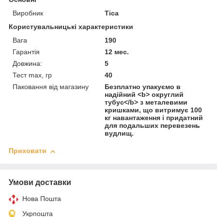
Виробник
Tica
Користувальницькі характеристики
Вага
190
Гарантія
12 мес.
Довжина:
5
Тест max, гр
40
Паковання від магазину
Безплатно упакуємо в
надійний <b> округлий
тубус</b> з металевими
кришками, що витримує 100
кг навантаження і придатний
для подальших перевезень
вудлищ.
Приховати
Умови доставки
Нова Пошта
Укрпошта