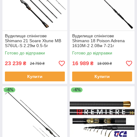
Вудилище спінінгове
Вудилище спінінгове
Shimano 21 Soare Xtune MB
Shimano 18 Poison Adrena
S76UL-S 2.29м 0.5-5г
1610M-2 2.08м 7-21г
Готово до відправки
Готово до відправки
23 239
16 989
₴
₴
24 759 ₴
18 099 ₴
Купити
Купити
–6%
–6%