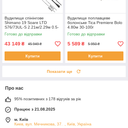
Вудилище спінінгове
Вудилище поплавцеве
Shimano 19 Soare LTD
болонське Tica Premiere Bolo
S76/73UL-S 2.21м/2.29м 0.5-
4.80м 30-100г
12
Готово до відправки
Готово до відправки
43 149
5 589
₴
₴
45 949 ₴
5 950 ₴
Купити
Купити
Показати ще
Про нас
95% позитивних з 178 відгуків за рік
Працює з 21.08.2025
м. Київ
Киев, вул. Мечникова, 37. ., Київ, Україна