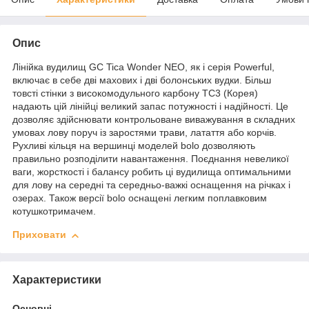
Опис
Лінійка вудилищ GC Tica Wonder NEO, як і серія Powerful,
включає в себе дві махових і дві болонських вудки. Більш
товсті стінки з високомодульного карбону ТС3 (Корея)
надають цій лінійці великий запас потужності і надійності. Це
дозволяє здійснювати контрольоване виважування в складних
умовах лову поруч із заростями трави, латаття або корчів.
Рухливі кільця на вершинці моделей bolo дозволяють
правильно розподілити навантаження. Поєднання невеликої
ваги, жорсткості і балансу робить ці вудилища оптимальними
для лову на середні та середньо-важкі оснащення на річках і
озерах. Також версії bolo оснащені легким поплавковим
котушкотримачем.
Приховати
Характеристики
Основні