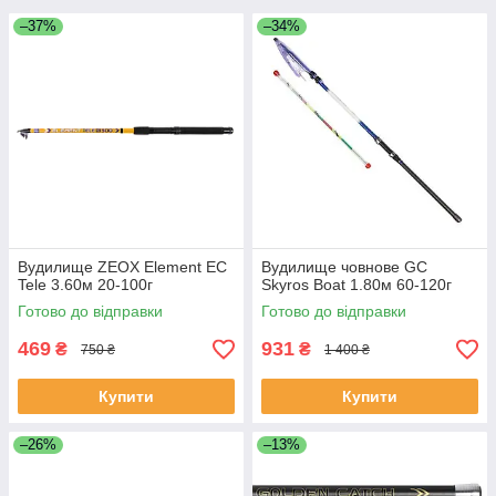
–37%
–34%
Вудилище ZEOX Element EС
Вудилище човнове GC
Tele 3.60м 20-100г
Skyros Boat 1.80м 60-120г
Готово до відправки
Готово до відправки
469
931
₴
₴
750 ₴
1 400 ₴
Купити
Купити
–26%
–13%