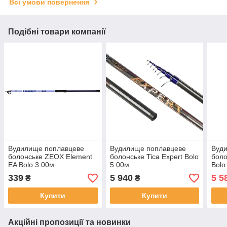
Всі умови повернення
Подібні товари компанії
Вудилище поплавцеве
Вудилище поплавцеве
Вуд
болонське ZEOX Element
болонське Tica Expert Bolo
боло
EA Bolo 3.00м
5.00м
Bolo
339
5 940
5 5
₴
₴
Купити
Купити
Акційні пропозиції та новинки