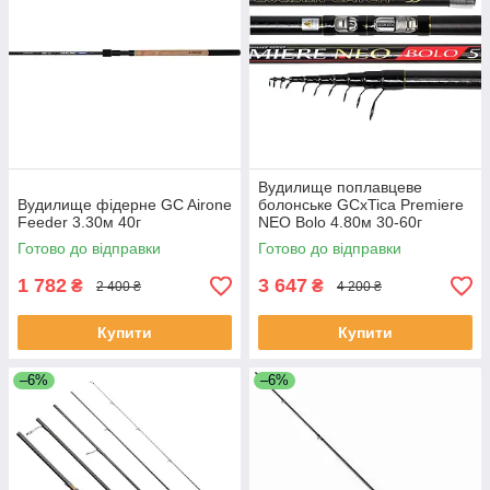
Вудилище поплавцеве
Вудилище фідерне GC Airone
болонське GCxTica Premiere
Feeder 3.30м 40г
NEO Bolo 4.80м 30-60г
Готово до відправки
Готово до відправки
1 782
3 647
₴
₴
2 400 ₴
4 200 ₴
Купити
Купити
–6%
–6%