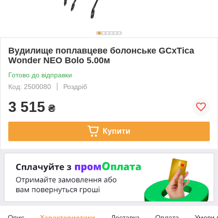
Вудилище поплавцеве болонське GCxTica
Wonder NEO Bolo 5.00м
Готово до відправки
Код: 2500080
Роздріб
3 515
₴
Купити
Опис
Характеристики
Доставка
Оплата
Умови 