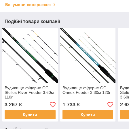
Всі умови повернення
Подібні товари компанії
Вудилище фідерне GC
Вудилище фідерне GC
Вуд
Stelios River Feeder 3.60м
Onnex Feeder 3.30м 120г
Stel
110г
3.60
3 267
1 733
2 6
₴
₴
Купити
Купити