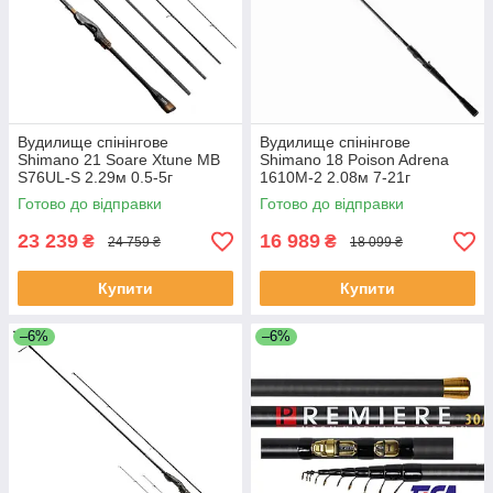
Вудилище спінінгове
Вудилище спінінгове
Shimano 21 Soare Xtune MB
Shimano 18 Poison Adrena
S76UL-S 2.29м 0.5-5г
1610M-2 2.08м 7-21г
Готово до відправки
Готово до відправки
23 239
16 989
₴
₴
24 759 ₴
18 099 ₴
Купити
Купити
–6%
–6%