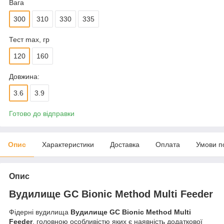
Вага
300
310
330
335
Тест max, гр
120
160
Довжина:
3.6
3.9
Готово до відправки
Опис
Характеристики
Доставка
Оплата
Умови п
Опис
Вудилище GC Bionic Method Multi Feeder
Фідерні вудилища
Вудилище GC Bionic Method Multi
Feeder
, головною особливістю яких є наявність додаткової