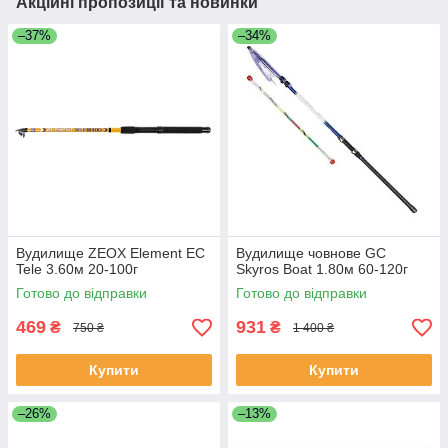
Акційні пропозиції та новинки
–37%
–34%
Вудилище ZEOX Element EС
Вудилище човнове GC
Tele 3.60м 20-100г
Skyros Boat 1.80м 60-120г
Готово до відправки
Готово до відправки
469
931
₴
₴
750 ₴
1 400 ₴
Купити
Купити
–26%
–13%