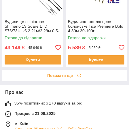
Вудилище спінінгове
Вудилище поплавцеве
Shimano 19 Soare LTD
болонське Tica Premiere Bolo
S76/73UL-S 2.21м/2.29м 0.5-
4.80м 30-100г
12
Готово до відправки
Готово до відправки
43 149
5 589
₴
₴
45 949 ₴
5 950 ₴
Купити
Купити
Показати ще
Про нас
95% позитивних з 178 відгуків за рік
Працює з 21.08.2025
м. Київ
Киев, вул. Мечникова, 37. ., Київ, Україна