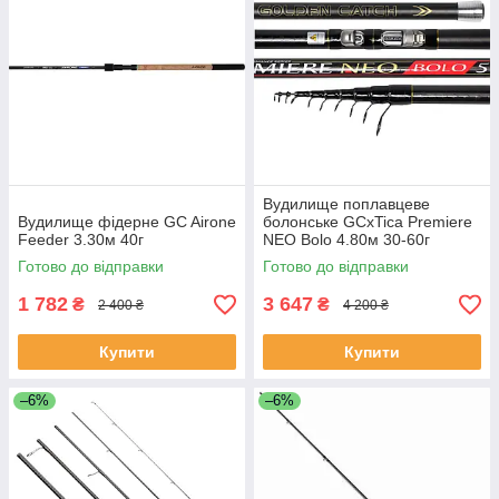
Вудилище поплавцеве
Вудилище фідерне GC Airone
болонське GCxTica Premiere
Feeder 3.30м 40г
NEO Bolo 4.80м 30-60г
Готово до відправки
Готово до відправки
1 782
3 647
₴
₴
2 400 ₴
4 200 ₴
Купити
Купити
–6%
–6%