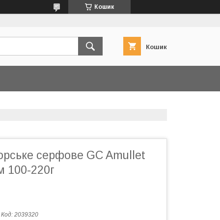
Кошик
Кошик
рське серфове GC Amullet
м 100-220г
Код:
2039320