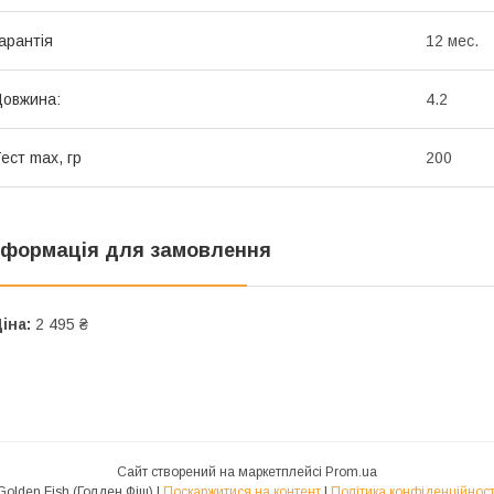
арантія
12 мес.
овжина:
4.2
ест max, гр
200
нформація для замовлення
іна:
2 495 ₴
Сайт створений на маркетплейсі
Prom.ua
Golden Fish (Голден Фіш) |
Поскаржитися на контент
|
Політика конфіденційност