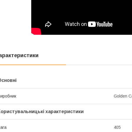
арактеристики
Основні
иробник
Golden C
Користувальницькі характеристики
ага
405