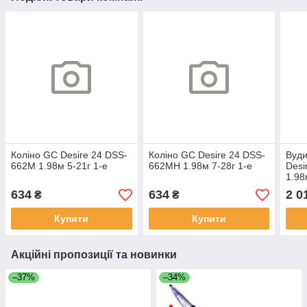
Коліно GC Desire 24 DSS-
Коліно GC Desire 24 DSS-
Вуди
662M 1.98м 5-21г 1-е
662MH 1.98м 7-28г 1-е
Desi
1.98
634
634
2 0
₴
₴
Купити
Купити
Акційні пропозиції та новинки
–37%
–34%