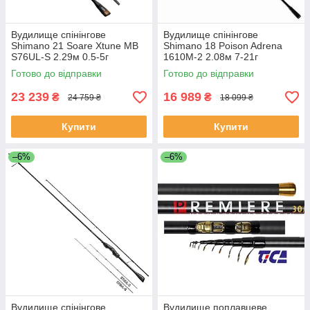
Вудилище спінінгове
Вудилище спінінгове
Shimano 21 Soare Xtune MB
Shimano 18 Poison Adrena
S76UL-S 2.29м 0.5-5г
1610M-2 2.08м 7-21г
Готово до відправки
Готово до відправки
23 239
16 989
₴
₴
24 759 ₴
18 099 ₴
Купити
Купити
–6%
–6%
Вудилище спінінгове
Вудилище поплавцеве