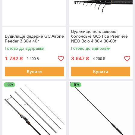
Вудилище поплавцеве
Вудилище фідерне GC Airone
болонське GCxTica Premiere
Feeder 3.30м 40г
NEO Bolo 4.80м 30-60г
Готово до відправки
Готово до відправки
1 782
3 647
₴
₴
2 400 ₴
4 200 ₴
Купити
Купити
–6%
–6%