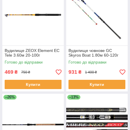
Вудилище ZEOX Element EС
Вудилище човнове GC
Tele 3.60м 20-100г
Skyros Boat 1.80м 60-120г
Готово до відправки
Готово до відправки
469
931
₴
₴
750 ₴
1 400 ₴
Купити
Купити
–26%
–13%