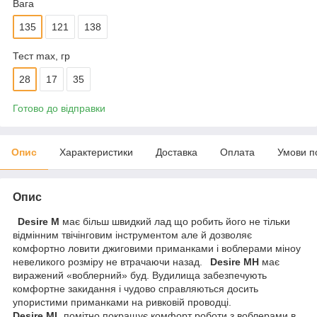
Вага
135
121
138
Тест max, гр
28
17
35
Готово до відправки
Опис
Характеристики
Доставка
Оплата
Умови п
Опис
Desire M
має більш швидкий лад що робить його не тільки
відмінним твічінговим інструментом але й дозволяє
комфортно ловити джиговими приманками і воблерами міноу
невеликого розміру не втрачаючи назад.
Desire
МН
має
виражений «воблерний» буд. Вудилища забезпечують
комфортне закидання і чудово справляються досить
упористими приманками на ривковій проводці.
Desire
МL
помітно покращує комфорт роботи з воблерами в