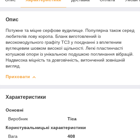
Опис
Потужне та міцне серфове вудилище. Популярна також серед
любителів лову коропа. Бланк виготовлений із
високомодульного графіту ТС3 у поєднанні з вплетеним
вуглецевим шовком високої щільності. Легкі пластинчасті
котушкові опори із унікальною подушкою поглинання вібрацій.
Надвисока міцність та довговічність, витончений зовнішній
вигляд.
Приховати
Характеристики
Основні
Виробник
Tica
Користувальницькі характеристики
Вага
408