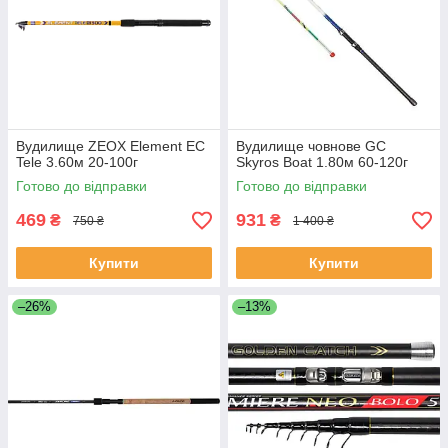
Вудилище ZEOX Element EС
Вудилище човнове GC
Tele 3.60м 20-100г
Skyros Boat 1.80м 60-120г
Готово до відправки
Готово до відправки
469
931
₴
₴
750 ₴
1 400 ₴
Купити
Купити
–26%
–13%