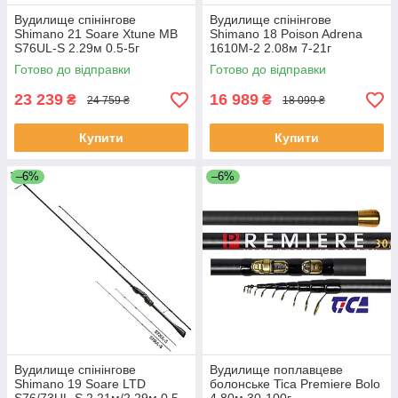
Вудилище спінінгове
Вудилище спінінгове
Shimano 21 Soare Xtune MB
Shimano 18 Poison Adrena
S76UL-S 2.29м 0.5-5г
1610M-2 2.08м 7-21г
Готово до відправки
Готово до відправки
23 239
16 989
₴
₴
24 759 ₴
18 099 ₴
Купити
Купити
–6%
–6%
Вудилище спінінгове
Вудилище поплавцеве
Shimano 19 Soare LTD
болонське Tica Premiere Bolo