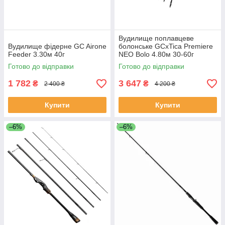
Вудилище поплавцеве
Вудилище фідерне GC Airone
болонське GCxTica Premiere
Feeder 3.30м 40г
NEO Bolo 4.80м 30-60г
Готово до відправки
Готово до відправки
1 782
3 647
₴
₴
2 400 ₴
4 200 ₴
Купити
Купити
–6%
–6%