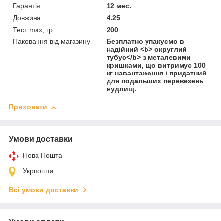
Гарантія
12 мес.
Довжина:
4.25
Тест max, гр
200
Паковання від магазину
Безплатно упакуємо в
надійний <b> округлий
тубус</b> з металевими
кришками, що витримує 100
кг навантаження і придатний
для подальших перевезень
вудлищ.
Приховати
Умови доставки
Нова Пошта
Укрпошта
Всі умови доставки