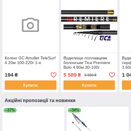
Коліно GC Amullet TeleSurf
Вудилище поплавцеве
Вуд
4.20м 100-220г 1-е
болонське Tica Premiere
серф
Bolo 4.80м 30-100г
3.60
194
5 589
1 0
₴
₴
5 950 ₴
Купити
Купити
Акційні пропозиції та новинки
–37%
–34%