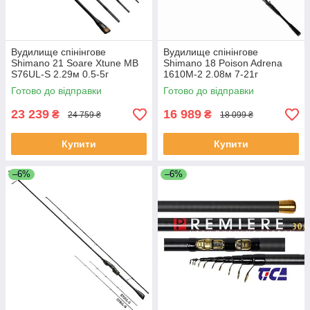
Вудилище спінінгове
Вудилище спінінгове
Shimano 21 Soare Xtune MB
Shimano 18 Poison Adrena
S76UL-S 2.29м 0.5-5г
1610M-2 2.08м 7-21г
Готово до відправки
Готово до відправки
23 239
16 989
₴
₴
24 759 ₴
18 099 ₴
Купити
Купити
–6%
–6%