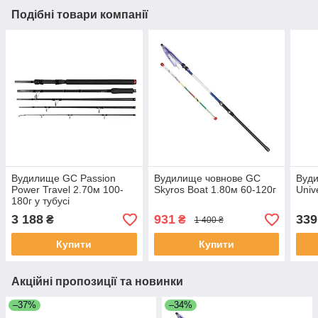
Подібні товари компанії
Вудилище GC Passion
Вудилище човнове GC
Вуд
Power Travel 2.70м 100-
Skyros Boat 1.80м 60-120г
Univ
180г у тубусі
3 188
931
339
₴
₴
1 400 ₴
Купити
Купити
Акційні пропозиції та новинки
–37%
–34%