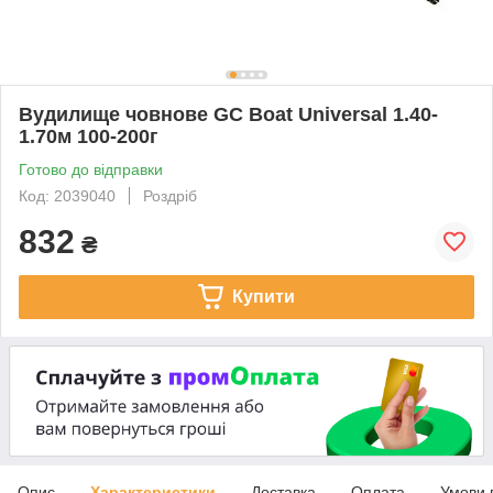
Вудилище човнове GC Boat Universal 1.40-
1.70м 100-200г
Готово до відправки
Код: 2039040
Роздріб
832
₴
Купити
Опис
Характеристики
Доставка
Оплата
Умови 