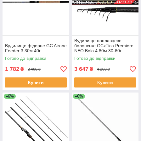
Вудилище поплавцеве
Вудилище фідерне GC Airone
болонське GCxTica Premiere
Feeder 3.30м 40г
NEO Bolo 4.80м 30-60г
Готово до відправки
Готово до відправки
1 782
3 647
₴
₴
2 400 ₴
4 200 ₴
Купити
Купити
–6%
–6%