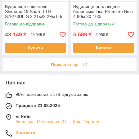
Вудилище спінінгове
Вудилище поплавцеве
Shimano 19 Soare LTD
болонське Tica Premiere Bolo
S76/73UL-S 2.21м/2.29м 0.5-
4.80м 30-100г
12
Готово до відправки
Готово до відправки
43 149
5 589
₴
₴
45 949 ₴
5 950 ₴
Купити
Купити
Показати ще
Про нас
95% позитивних з 178 відгуків за рік
Працює з 21.08.2025
м. Київ
Киев, вул. Мечникова, 37. ., Київ, Україна
Контакти