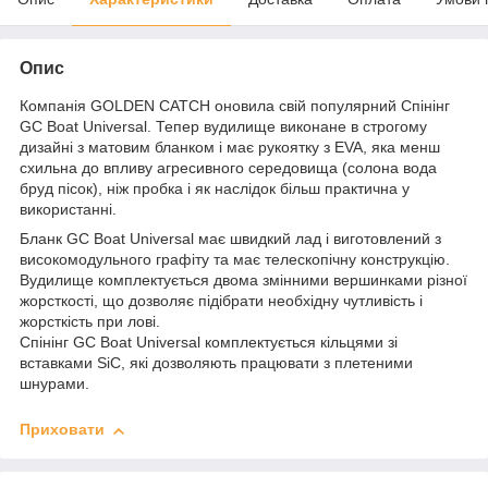
Опис
Компанія GOLDEN CATCH оновила свій популярний Спінінг
GC Boat Universal. Тепер вудилище виконане в строгому
дизайні з матовим бланком і має рукоятку з EVA, яка менш
схильна до впливу агресивного середовища (солона вода
бруд пісок), ніж пробка і як наслідок більш практична у
використанні.
Бланк GC Boat Universal має швидкий лад і виготовлений з
високомодульного графіту та має телескопічну конструкцію.
Вудилище комплектується двома змінними вершинками різної
жорсткості, що дозволяє підібрати необхідну чутливість і
жорсткість при лові.
Спінінг GC Boat Universal комплектується кільцями зі
вставками SiC, які дозволяють працювати з плетеними
шнурами.
Приховати