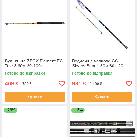
Вудилище ZEOX Element EС
Вудилище човнове GC
Tele 3.60м 20-100г
Skyros Boat 1.80м 60-120г
Готово до відправки
Готово до відправки
469
931
₴
₴
750 ₴
1 400 ₴
Купити
Купити
–26%
–13%