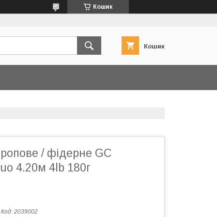
Кошик
Кошик
ропове / фідерне GC
uo 4.20м 4lb 180г
Код:
2039002