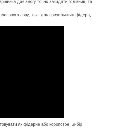
вершинка дає змогу точно закидати годівниці та
ропового лову, так і для прихильників фідера,
товувати як фідерне або короповое. Вибір