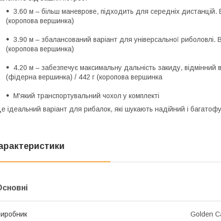
3.60 м – більш маневрове, підходить для середніх дистанцій. В
(коропова вершинка)
3.90 м – збалансований варіант для універсальної риболовлі. В
(коропова вершинка)
4.20 м – забезпечує максимальну дальність закиду, відмінний в
(фідерна вершинка) / 442 г (коропова вершинка
М'який транспортувальний чохол у комплекті
е ідеальний варіант для рибалок, які шукають надійний і багатофу
арактеристики
Основні
иробник
Golden C