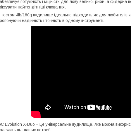
абезпечує потужність і міцність для лову великої риби, а фідерна 
іксувати найтендітніші клювання.
 тестом 4lb/180g вудилище ідеально підходить як для любителів ко
ропонуючи надійність і точність в одному інструменті.
C Evolution X-Duo – це універсальне вудилище, яке можна викорис
алежить від ваших потреб: