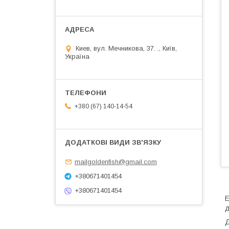
Киев, вул. Мечникова, 37. ., Київ,
Україна
+380 (67) 140-14-54
mailgoldenfish@gmail.com
+380671401454
+380671401454
E
д
Д