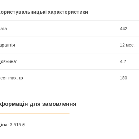
Користувальницькі характеристики
ага
442
арантія
12 мес.
овжина:
4.2
ест max, гр
180
нформація для замовлення
іна:
3 515 ₴