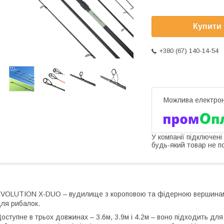
Купити
+380 (67) 140-14-54
У компанії підключені
будь-який товар не п
VOLUTION X-DUO – вудилище з короповою та фідерною вершинами 
ля рибалок.
оступне в трьох довжинах – 3.6м, 3.9м і 4.2м – воно підходить дл