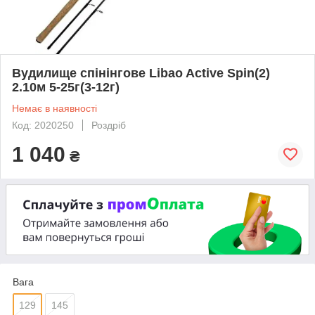
Вудилище спінінгове Libao Active Spin(2)
2.10м 5-25г(3-12г)
Немає в наявності
Код: 2020250
Роздріб
1 040
₴
Вага
129
145