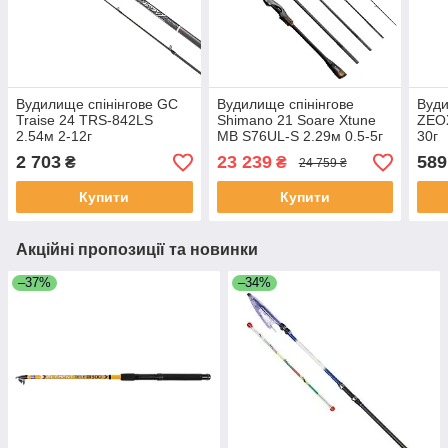
Вудилище спінінгове GC
Вудилище спінінгове
Вуди
Traise 24 TRS-842LS
Shimano 21 Soare Xtune
ZEOX
2.54м 2-12г
MB S76UL-S 2.29м 0.5-5г
30г
2 703
23 239
589
₴
₴
24 759 ₴
Купити
Купити
Акційні пропозиції та новинки
–37%
–34%