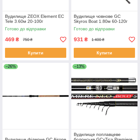
Вудилище ZEOX Element EС
Вудилище човнове GC
Tele 3.60м 20-100г
Skyros Boat 1.80м 60-120г
Готово до відправки
Готово до відправки
469
931
₴
₴
750 ₴
1 400 ₴
Купити
Купити
–26%
–13%
Вудилище поплавцеве
Вудилище фідерне GC Airone
болонське GCxTica Premiere