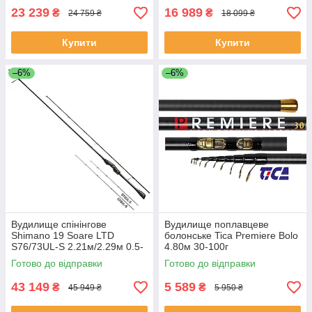
23 239
16 989
₴
₴
24 759 ₴
18 099 ₴
Купити
Купити
–6%
–6%
Вудилище спінінгове
Вудилище поплавцеве
Shimano 19 Soare LTD
болонське Tica Premiere Bolo
S76/73UL-S 2.21м/2.29м 0.5-
4.80м 30-100г
12
Готово до відправки
Готово до відправки
43 149
5 589
₴
₴
45 949 ₴
5 950 ₴