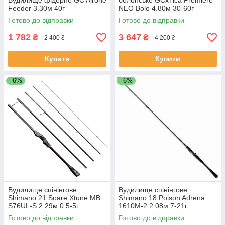
Вудилище фідерне GC Airone
болонське GCxTica Premiere
Feeder 3.30м 40г
NEO Bolo 4.80м 30-60г
Готово до відправки
Готово до відправки
1 782
3 647
₴
₴
2 400 ₴
4 200 ₴
Купити
Купити
–6%
–6%
Вудилище спінінгове
Вудилище спінінгове
Shimano 21 Soare Xtune MB
Shimano 18 Poison Adrena
S76UL-S 2.29м 0.5-5г
1610M-2 2.08м 7-21г
Готово до відправки
Готово до відправки