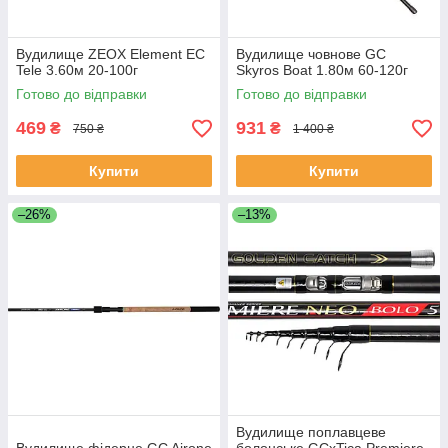
Вудилище ZEOX Element EС
Вудилище човнове GC
Tele 3.60м 20-100г
Skyros Boat 1.80м 60-120г
Готово до відправки
Готово до відправки
469
931
₴
₴
750 ₴
1 400 ₴
Купити
Купити
–26%
–13%
Вудилище поплавцеве