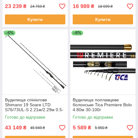
23 239
16 989
₴
₴
24 759 ₴
18 099 ₴
Купити
Купити
–6%
–6%
Вудилище спінінгове
Вудилище поплавцеве
Shimano 19 Soare LTD
болонське Tica Premiere Bolo
S76/73UL-S 2.21м/2.29м 0.5-
4.80м 30-100г
12
Готово до відправки
Готово до відправки
43 149
5 589
₴
₴
45 949 ₴
5 950 ₴