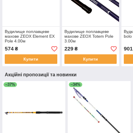
Вудилище поплавцеве
Вудилище поплавцеве
Вудк
махове ZEOX Element EX
махове ZEOX Totem Pole
bolo
Pole 4.00м
3.00м
574
229
901
₴
₴
Купити
Купити
Акційні пропозиції та новинки
–37%
–34%