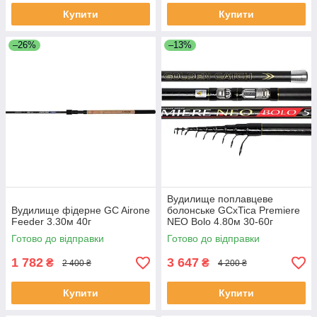
Купити
Купити
–26%
–13%
Вудилище поплавцеве
Вудилище фідерне GC Airone
болонське GCxTica Premiere
Feeder 3.30м 40г
NEO Bolo 4.80м 30-60г
Готово до відправки
Готово до відправки
1 782
3 647
₴
₴
2 400 ₴
4 200 ₴
Купити
Купити