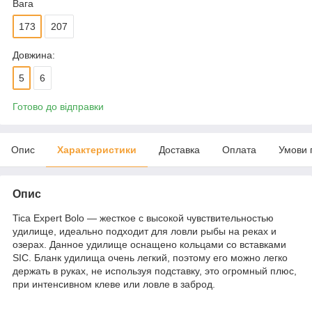
Вага
173
207
Довжина:
5
6
Готово до відправки
Опис
Характеристики
Доставка
Оплата
Умови 
Опис
Tica Expert Bolo — жесткое с высокой чувствительностью
удилище, идеально подходит для ловли рыбы на реках и
озерах. Данное удилище оснащено кольцами со вставками
SIC. Бланк удилища очень легкий, поэтому его можно легко
держать в руках, не используя подставку, это огромный плюс,
при интенсивном клеве или ловле в заброд.