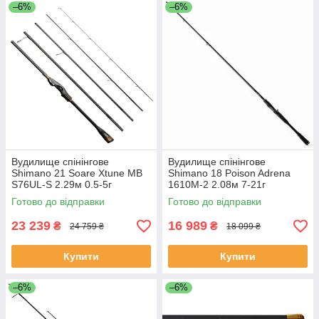
–6%
–6%
Вудилище спінінгове
Вудилище спінінгове
Shimano 21 Soare Xtune MB
Shimano 18 Poison Adrena
S76UL-S 2.29м 0.5-5г
1610M-2 2.08м 7-21г
Готово до відправки
Готово до відправки
23 239
16 989
₴
₴
24 759 ₴
18 099 ₴
Купити
Купити
–6%
–6%