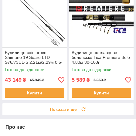
Вудилище спінінгове
Вудилище поплавцеве
Shimano 19 Soare LTD
болонське Tica Premiere Bolo
S76/73UL-S 2.21м/2.29м 0.5-
4.80м 30-100г
12
Готово до відправки
Готово до відправки
43 149
5 589
₴
₴
45 949 ₴
5 950 ₴
Купити
Купити
Показати ще
Про нас