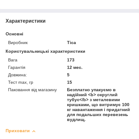
Характеристики
Основні
Виробник
Tica
Користувальницькі характеристики
Вага
173
Гарантія
12 мес.
Довжина:
5
Тест max, гр
15
Паковання від магазину
Безплатно упакуємо в
надійний <b> округлий
тубус</b> з металевими
кришками, що витримує 100
кг навантаження і придатний
для подальших перевезень
вудлищ.
Приховати