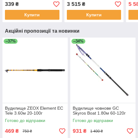
339
3 515
5 5
₴
₴
Купити
Купити
Акційні пропозиції та новинки
–37%
–34%
Вудилище ZEOX Element EС
Вудилище човнове GC
Tele 3.60м 20-100г
Skyros Boat 1.80м 60-120г
Готово до відправки
Готово до відправки
469
931
₴
₴
750 ₴
1 400 ₴