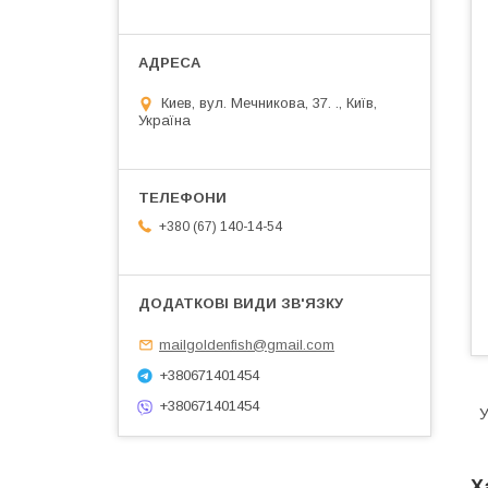
Киев, вул. Мечникова, 37. ., Київ,
Україна
+380 (67) 140-14-54
mailgoldenfish@gmail.com
+380671401454
+380671401454
У
Х