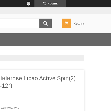
Кошик
Кошик
нінгове Libao Active Spin(2)
-12г)
Код:
2020252