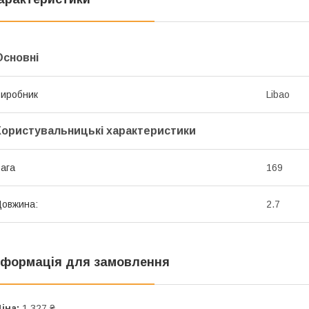
Основні
иробник
Libao
Користувальницькі характеристики
ага
169
овжина:
2.7
нформація для замовлення
іна:
1 327 ₴