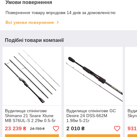
Умови повернення
Повернення товару впродовж 14 днів за домовленістю
Всі умови повернення
Подібні товари компанії
Вудилище спінінгове
Вудилище спінінгове GC
Вуд
Shimano 21 Soare Xtune
Desire 24 DSS-662M
Skyr
MB S76UL-S 2.29м 0.5-5г
1.98м 5-21г
23 239
2 010
931
₴
₴
24 759 ₴