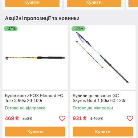
Купити
Купити
Акційні пропозиції та новинки
–37%
–34%
Вудилище ZEOX Element EС
Вудилище човнове GC
Tele 3.60м 20-100г
Skyros Boat 1.80м 60-120г
Готово до відправки
Готово до відправки
469
931
₴
₴
750 ₴
1 400 ₴
Купити
Купити