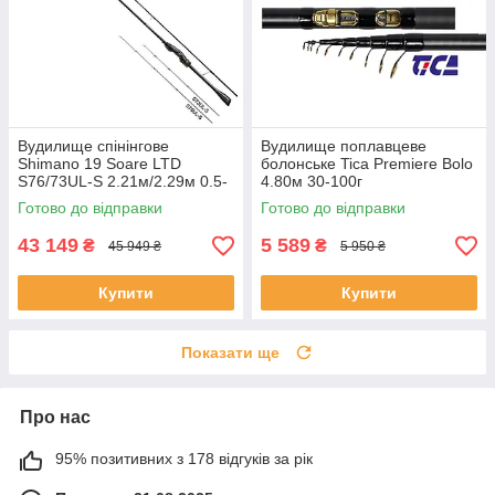
Вудилище спінінгове
Вудилище поплавцеве
Shimano 19 Soare LTD
болонське Tica Premiere Bolo
S76/73UL-S 2.21м/2.29м 0.5-
4.80м 30-100г
12
Готово до відправки
Готово до відправки
43 149
5 589
₴
₴
45 949 ₴
5 950 ₴
Купити
Купити
Показати ще
Про нас
95% позитивних з 178 відгуків за рік