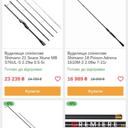
Вудилище спінінгове
Вудилище спінінгове
Shimano 21 Soare Xtune MB
Shimano 18 Poison Adrena
S76UL-S 2.29м 0.5-5г
1610M-2 2.08м 7-21г
Готово до відправки
Готово до відправки
23 239
16 989
₴
₴
24 759 ₴
18 099 ₴
Купити
Купити
–6%
–6%