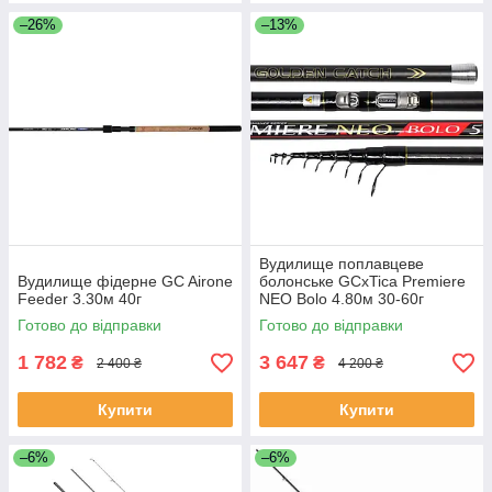
–26%
–13%
Вудилище поплавцеве
Вудилище фідерне GC Airone
болонське GCxTica Premiere
Feeder 3.30м 40г
NEO Bolo 4.80м 30-60г
Готово до відправки
Готово до відправки
1 782
3 647
₴
₴
2 400 ₴
4 200 ₴
Купити
Купити
–6%
–6%