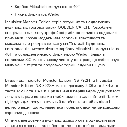
Карбон Mitsubishi модульністю 40Т
Якісна фурнітура Weibo
Inquisitor Monster Edition серія потужних та надпотужних
вудилищ від торгової марки GOLDEN CATCH. Розроблені
спеціально для лову трофейної риби на великі та надвеликі
приманки. Кожна модель має особливі властивості та
максимально розкриваються у своїй стихії. Вудилища
виготовлені з високоякісного карбону Mitsubishi, модульністю
40Т та оснащені якісною фурнітурою Weibo. Кільця зі
вставками SiC мають високу чистоту поверхні, це забезпечує
мінімальне тертя та продовжує термін служби шнурів.
Вудилища Inquisitor Monster Edition INS-792H та Inquisitor
Monster Edition INS-802XH мають довжину 2.36м та 2.44м та
тести 14-56г та 18-70г. Призначені в першу чергу для дживого
лову в місцях з великими глибинами і на сильній течії. Також
підійдуть для лову на великий необвантажений силікон і
великі блешні, що коливаються і обертаються на мілководних
зарослих ділянках.
Оптимальні довжини вудилищ дозволяють в однаковій мірі
ловити як з човна, так і з берега, де не потрібно наддальних