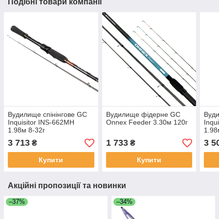
Подібні товари компанії
Вудилище спінінгове GC
Вудилище фідерне GC
Вуди
Inquisitor INS-662MH
Onnex Feeder 3.30м 120г
Inqu
1.98м 8-32г
1.98
3 713
1 733
3 5
₴
₴
Купити
Купити
Акційні пропозиції та новинки
–37%
–34%