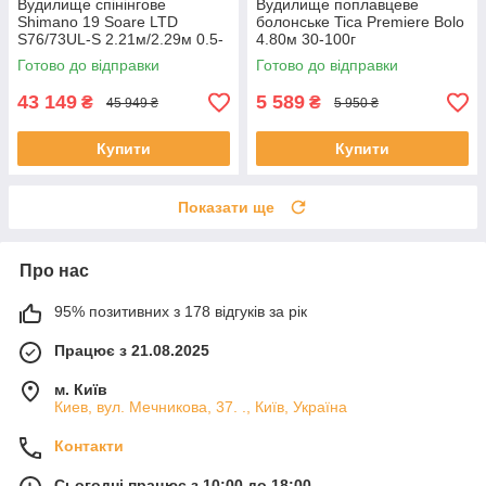
Вудилище спінінгове
Вудилище поплавцеве
Shimano 19 Soare LTD
болонське Tica Premiere Bolo
S76/73UL-S 2.21м/2.29м 0.5-
4.80м 30-100г
12
Готово до відправки
Готово до відправки
43 149
5 589
₴
₴
45 949 ₴
5 950 ₴
Купити
Купити
Показати ще
Про нас
95% позитивних з 178 відгуків за рік
Працює з 21.08.2025
м. Київ
Киев, вул. Мечникова, 37. ., Київ, Україна
Контакти
Сьогодні працює з 10:00 до 18:00