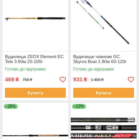
Вудилище ZEOX Element EС
Вудилище човнове GC
Tele 3.60м 20-100г
Skyros Boat 1.80м 60-120г
Готово до відправки
Готово до відправки
469
931
₴
₴
750 ₴
1 400 ₴
Купити
Купити
–26%
–13%