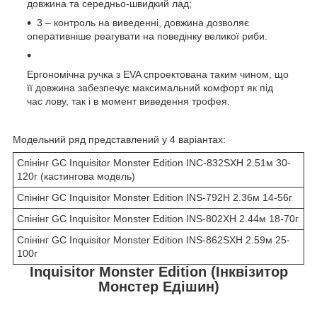
довжина та середньо-швидкий лад;
3 – контроль на виведенні, довжина дозволяє
оперативніше реагувати на поведінку великої риби.
Ергономічна ручка з EVA спроектована таким чином, що
її довжина забезпечує максимальний комфорт як під
час лову, так і в момент виведення трофея.
Модельний ряд представлений у 4 варіантах:
Спінінг GC Inquisitor Monster Edition INC-832SXH 2.51м 30-
120г (кастингова модель)
Спінінг GC Inquisitor Monster Edition INS-792H 2.36м 14-56г
Спінінг GC Inquisitor Monster Edition INS-802XH 2.44м 18-70г
Спінінг GC Inquisitor Monster Edition INS-862SXH 2.59м 25-
100г
Inquisitor Monster Edition (Інквізитор
Монстер Едішин)