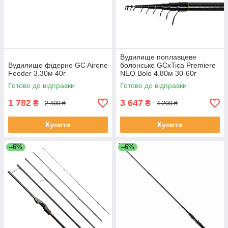
Вудилище поплавцеве
Вудилище фідерне GC Airone
болонське GCxTica Premiere
Feeder 3.30м 40г
NEO Bolo 4.80м 30-60г
Готово до відправки
Готово до відправки
1 782
3 647
₴
₴
2 400 ₴
4 200 ₴
Купити
Купити
–6%
–6%