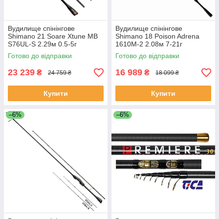
Вудилище спінінгове
Вудилище спінінгове
Shimano 21 Soare Xtune MB
Shimano 18 Poison Adrena
S76UL-S 2.29м 0.5-5г
1610M-2 2.08м 7-21г
Готово до відправки
Готово до відправки
23 239
16 989
₴
₴
24 759 ₴
18 099 ₴
Купити
Купити
–6%
–6%