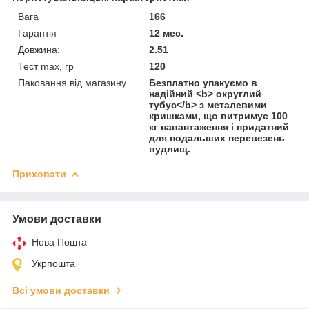
Вага
166
Гарантія
12 мес.
Довжина:
2.51
Тест max, гр
120
Паковання від магазину
Безплатно упакуємо в
надійний <b> округлий
тубус</b> з металевими
кришками, що витримує 100
кг навантаження і придатний
для подальших перевезень
вудлищ.
Приховати
Умови доставки
Нова Пошта
Укрпошта
Всі умови доставки