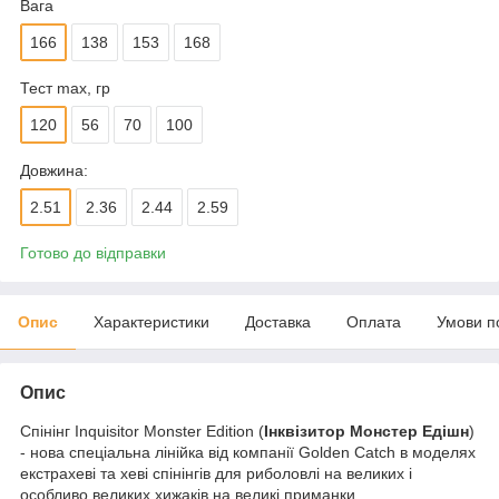
Вага
166
138
153
168
Тест max, гр
120
56
70
100
Довжина:
2.51
2.36
2.44
2.59
Готово до відправки
Опис
Характеристики
Доставка
Оплата
Умови п
Опис
Спінінг Inquisitor Monster Edition (
Інквізитор Монстер Едішн
)
- нова спеціальна лінійка від компанії Golden Catch в моделях
екстрахеві та хеві спінінгів для риболовлі на великих і
особливо великих хижаків на великі приманки.