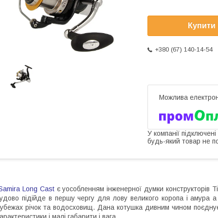
Купити
+380 (67) 140-14-54
У компанії підключені
будь-який товар не п
amira Long Cast
є уособленням інженерної думки конструкторів Tica
удово підійде в першу чергу для лову великого коропа і амура 
убежах річок та водосховищ. Дана котушка дивним чином поєднує 
арактеристики і малі габарити і вага .