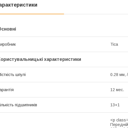
арактеристики
Основні
иробник
Tica
Користувальницькі характеристики
істкість шпулі
0.28 мм, 
арантія
12 мес.
ількість підшипників
13+1
<p class
Передній<