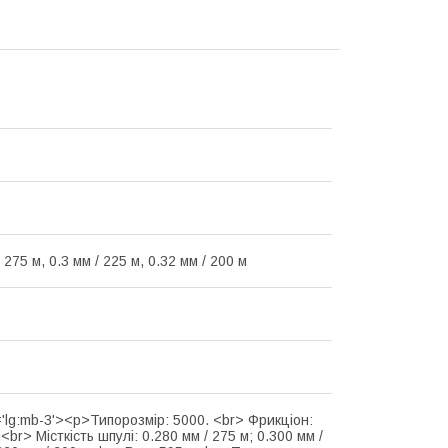
/ 275 м, 0.3 мм / 225 м, 0.32 мм / 200 м
='lg:mb-3'><p>Типорозмір: 5000. <br> Фрикціон:
br> Місткість шпулі: 0.280 мм / 275 м; 0.300 мм /