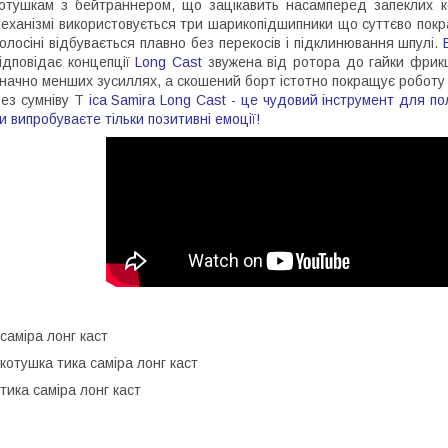
отушкам з бейтраннером, що зацікавить насамперед запеклих ко
еханізмі використовується три шарикопідшипники що суттєво пок
олосіні відбувається плавно без перекосів і підклинювання шпулі.
ідповідає концепції
Long Cast
звужена від ротора до гайки фрик
начно менших зусиллях, а скошений борт істотно покращує роботу 
ез сумніву T
ica Samira Long Сast - це чудовий інструмент для 
и випробуваєте тільки позитивні емоції!
саміра лонг каст
котушка тика саміра лонг каст
тика саміра лонг каст