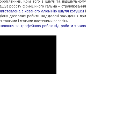
роп'ятників. Крім того в шпулі та підшпульному
ращує роботу фрикційного гальма – стравлювання
Виготовлена
з кованого алюмінію шпуля котушки
і
ціону дозволяє робити наддалекі закидання при
з тонкими і м'якими плетеними волосінь.
полювання за трофейною рибою від роботи з якою