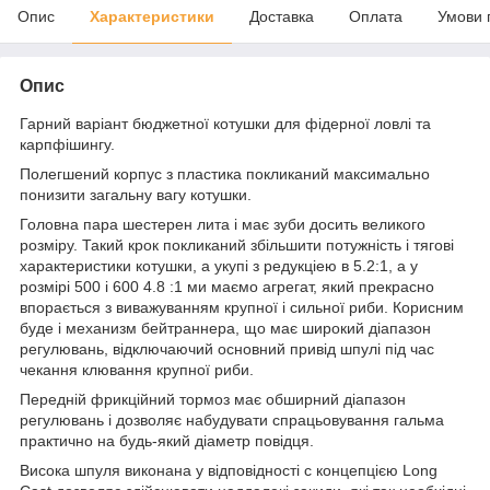
Опис
Характеристики
Доставка
Оплата
Умови 
Опис
Гарний варіант бюджетної котушки для фідерної ловлі та
карпфішингу.
Полегшений корпус з пластика покликаний максимально
понизити загальну вагу котушки.
Головна пара шестерен лита і має зуби досить великого
розміру. Такий крок покликаний збільшити потужність і тягові
характеристики котушки, а укупі з редукціею в 5.2:1, а у
розмірі 500 і 600 4.8 :1 ми маємо агрегат, який прекрасно
впорається з виважуванням крупної і сильної риби. Корисним
буде і механизм бейтраннера, що має широкий діапазон
регулювань, відключаючий основний привід шпулі під час
чекання клювання крупної риби.
Передній фрикційний тормоз має обширний діапазон
регулювань і дозволяє набудувати спрацьовування гальма
практично на будь-який діаметр повідця.
Висока шпуля виконана у відповідності с концепцією Long