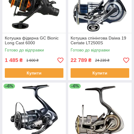
Котушка фідерна GC Bionic
Котушка спінінгова Daiwa 19
Long Cast 6000
Certate LT2500S
Готово до відправки
Готово до відправки
1 485
22 789
₴
₴
1 600 ₴
24 239 ₴
Купити
Купити
–6%
–6%