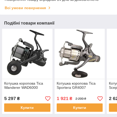
Всі умови повернення
Подібні товари компанії
Котушка коропова Tica
Котушка коропова Tica
Коту
Wanderer WAD6000
Sportera GR4007
Scep
5 297
1 921
2 6
₴
₴
2 200 ₴
Купити
Купити