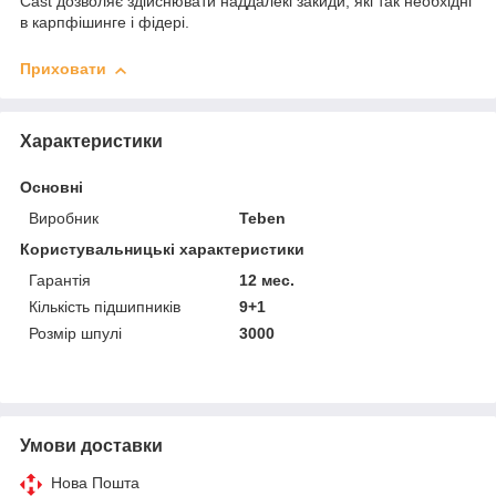
Cast дозволяє здійснювати наддалекі закиди, які так необхідні
в карпфішинге і фідері.
Приховати
Характеристики
Основні
Виробник
Teben
Користувальницькі характеристики
Гарантія
12 мес.
Кількість підшипників
9+1
Розмір шпулі
3000
Умови доставки
Нова Пошта