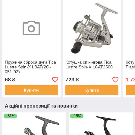
Пружина сброса дуги Tica
Котушка спінінгова Tica
Коту
Lustre Spin-X LBAT(2Q-
Lustre Spin-X LCAT2500
Flas
051-02)
68
723
1 7
₴
₴
Купити
Купити
Акційні пропозиції та новинки
–31%
–19%