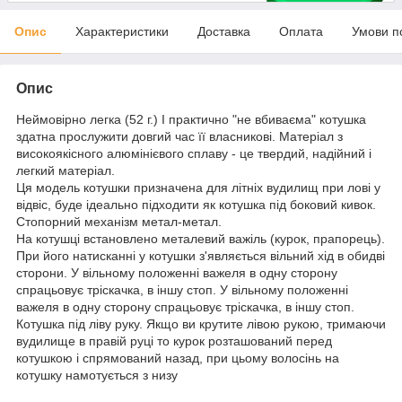
Опис
Характеристики
Доставка
Оплата
Умови п
Опис
Неймовірно легка (52 г.) І практично "не вбиваєма" котушка
здатна прослужити довгий час її власникові. Матеріал з
високоякісного алюмінієвого сплаву - це твердий, надійний і
легкий матеріал.
Ця модель котушки призначена для літніх вудилищ при лові у
відвіс, буде ідеально підходити як котушка під боковий кивок.
Стопорний механізм метал-метал.
На котушці встановлено металевий важіль (курок, прапорець).
При його натисканні у котушки з'являється вільний хід в обидві
сторони. У вільному положенні важеля в одну сторону
спрацьовує тріскачка, в іншу стоп. У вільному положенні
важеля в одну сторону спрацьовує тріскачка, в іншу стоп.
Котушка під ліву руку. Якщо ви крутите лівою рукою, тримаючи
вудилище в правій руці то курок розташований перед
котушкою і спрямований назад, при цьому волосінь на
котушку намотується з низу