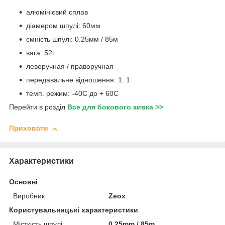
алюмінієвий сплав
діамером шпулі: 60мм
ємність шпулі: 0.25мм / 85м
вага: 52г
леворучная / праворучная
передавальне відношення: 1: 1
темп. режим: -40С до + 60С
Перейти в розділ
Все для бокового кивка >>
Приховати
Характеристики
Основні
Виробник
Zeox
Користувальницькі характеристики
Місткість шпулі
0.25mm / 85m