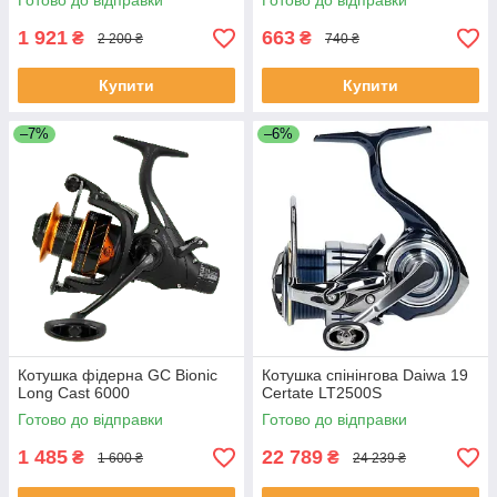
Готово до відправки
Готово до відправки
1 921
663
₴
₴
2 200 ₴
740 ₴
Купити
Купити
–7%
–6%
Котушка фідерна GC Bionic
Котушка спінінгова Daiwa 19
Long Cast 6000
Certate LT2500S
Готово до відправки
Готово до відправки
1 485
22 789
₴
₴
1 600 ₴
24 239 ₴