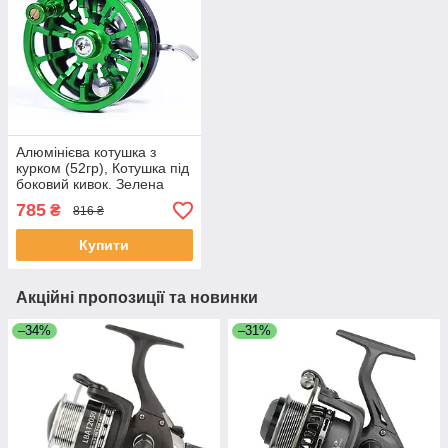
Алюмінієва котушка з
курком (52гр), Котушка під
боковий кивок. Зелена
785
₴
816 ₴
Купити
Акційні пропозиції та новинки
–34%
–31%