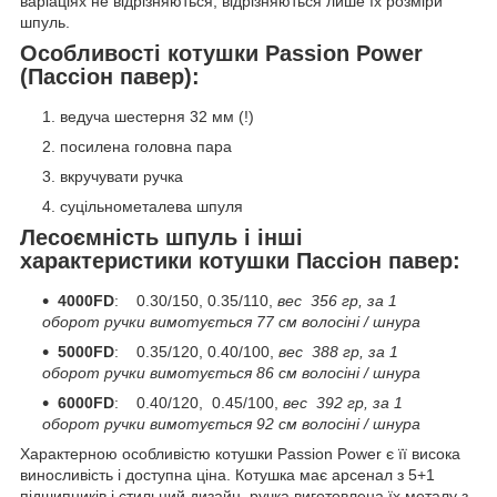
варіаціях не відрізняються, відрізняються лише їх розміри
шпуль.
Особливості котушки Passion Power
(Пассіон павер):
ведуча шестерня 32 мм (!)
посилена головна пара
вкручувати ручка
суцільнометалева шпуля
Лесоємність шпуль і інші
характеристики котушки Пассіон павер:
4000FD
: 0.30/150, 0.35/110,
вес
356 гр, за 1
оборот ручки вимотується 77 см волосіні / шнура
5000FD
: 0.35/120, 0.40/100,
вес
388 гр, за 1
оборот ручки вимотується 86 см волосіні / шнура
6000FD
: 0.40/120, 0.45/100,
вес
392 гр, за 1
оборот ручки вимотується 92 см волосіні / шнура
Характерною особливістю котушки Passion Power є її висока
виносливість і доступна ціна. Котушка має арсенал з 5+1
підшипників і стильний дизайн, ручка виготовлена їх металу з