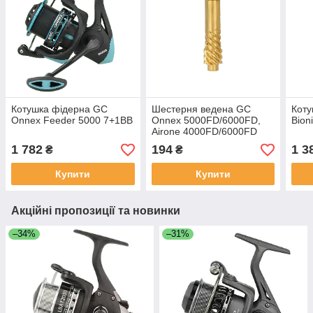
Котушка фідерна GC
Шестерня ведена GC
Коту
Onnex Feeder 5000 7+1BB
Onnex 5000FD/6000FD,
Bion
Airone 4000FD/6000FD
1 782
194
1 3
₴
₴
Купити
Купити
Акційні пропозиції та новинки
–34%
–31%