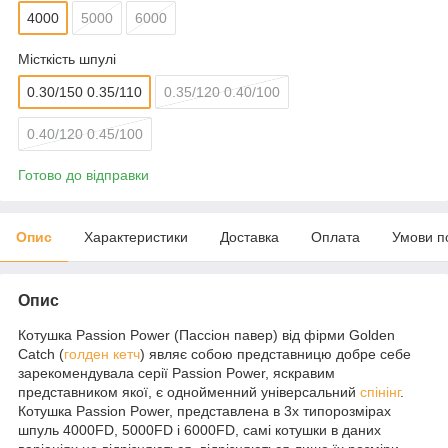
4000
5000
6000
Місткість шпулі
0.30/150 0.35/110
0.35/120 0.40/100
0.40/120 0.45/100
Готово до відправки
Опис
Характеристики
Доставка
Оплата
Умови п
Опис
Котушка Passion Power (Пассіон павер) від фірми Golden
Catch (
голден кетч
) являє собою представницю добре себе
зарекомендувала серії Passion Power, яскравим
представником якої, є однойменний універсальний
спінінг
.
Котушка Passion Power, представлена в 3х типорозмірах
шпуль 4000FD, 5000FD і 6000FD, самі котушки в даних