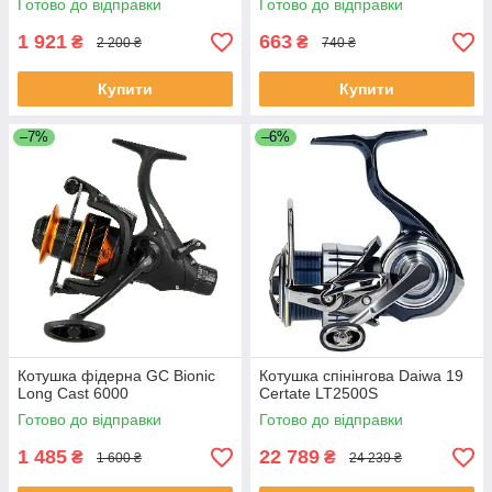
Готово до відправки
Готово до відправки
1 921
663
₴
₴
2 200 ₴
740 ₴
Купити
Купити
–7%
–6%
Котушка фідерна GC Bionic
Котушка спінінгова Daiwa 19
Long Cast 6000
Certate LT2500S
Готово до відправки
Готово до відправки
1 485
22 789
₴
₴
1 600 ₴
24 239 ₴