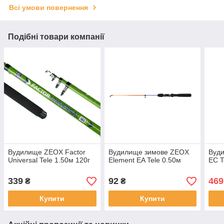
Всі умови повернення
Подібні товари компанії
Вудилище ZEOX Factor
Вудилище зимове ZEOX
Вуд
Universal Tele 1.50м 120г
Element EA Tele 0.50м
EС T
339
92
469
₴
₴
Купити
Купити