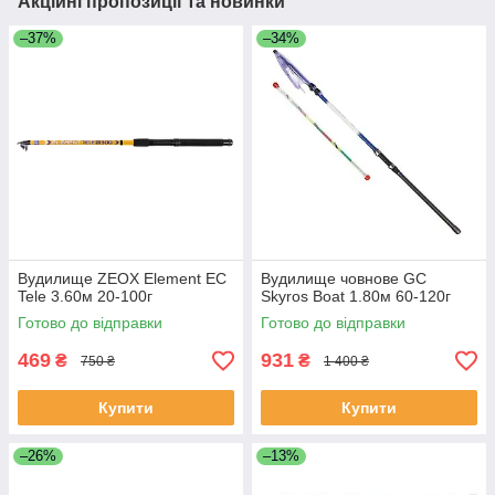
Акційні пропозиції та новинки
–37%
–34%
Вудилище ZEOX Element EС
Вудилище човнове GC
Tele 3.60м 20-100г
Skyros Boat 1.80м 60-120г
Готово до відправки
Готово до відправки
469
931
₴
₴
750 ₴
1 400 ₴
Купити
Купити
–26%
–13%