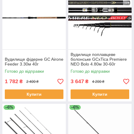
Вудилище поплавцеве
Вудилище фідерне GC Airone
болонське GCxTica Premiere
Feeder 3.30м 40г
NEO Bolo 4.80м 30-60г
Готово до відправки
Готово до відправки
1 782
3 647
₴
₴
2 400 ₴
4 200 ₴
Купити
Купити
–6%
–6%