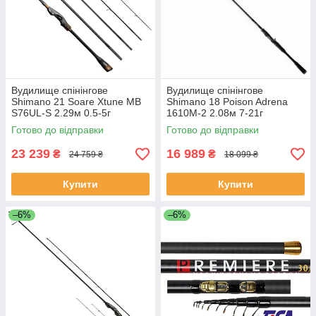
Вудилище спінінгове
Вудилище спінінгове
Shimano 21 Soare Xtune MB
Shimano 18 Poison Adrena
S76UL-S 2.29м 0.5-5г
1610M-2 2.08м 7-21г
Готово до відправки
Готово до відправки
23 239
16 989
₴
₴
24 759 ₴
18 099 ₴
Купити
Купити
–6%
–6%