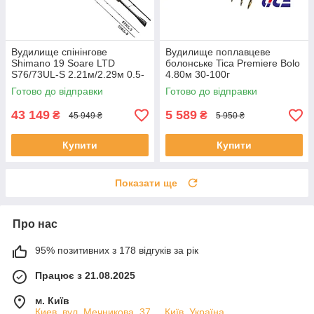
Вудилище спінінгове
Вудилище поплавцеве
Shimano 19 Soare LTD
болонське Tica Premiere Bolo
S76/73UL-S 2.21м/2.29м 0.5-
4.80м 30-100г
12
Готово до відправки
Готово до відправки
43 149
5 589
₴
₴
45 949 ₴
5 950 ₴
Купити
Купити
Показати ще
Про нас
95% позитивних з 178 відгуків за рік
Працює з 21.08.2025
м. Київ
Киев, вул. Мечникова, 37. ., Київ, Україна