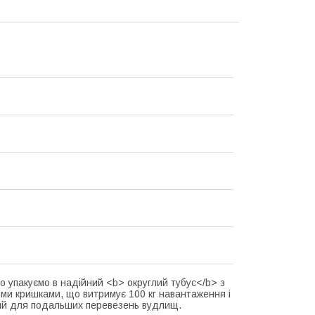
о упакуємо в надійний <b> округлий тубус</b> з
ми кришками, що витримує 100 кг навантаження і
й для подальших перевезень вудлищ.