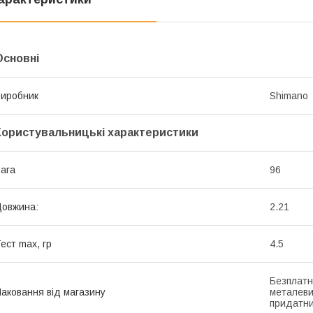
Основні
иробник
Shimano
Користувальницькі характеристики
ага
96
овжина:
2.21
ест max, гр
4.5
Безплатн
аковання від магазину
металеви
придатни