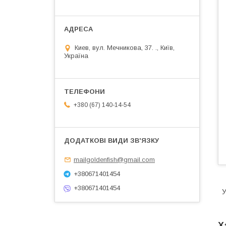
Киев, вул. Мечникова, 37. ., Київ,
Україна
+380 (67) 140-14-54
mailgoldenfish@gmail.com
+380671401454
+380671401454
У
Х