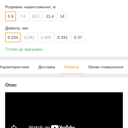
Розривне навантаження, кг
5.9
7.4
10.1
11.4
14
Діаметр, мм
0.234
0.261
0.309
0.331
0.37
Готово до відправки
Характеристики
Доставка
Оплата
Умови повернення
Опис