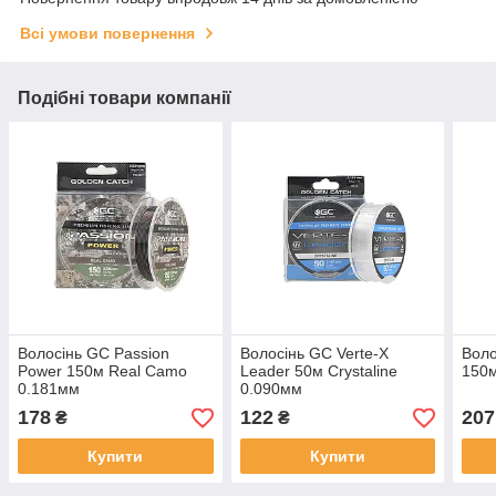
Всі умови повернення
Подібні товари компанії
Волосінь GC Passion
Волосінь GC Verte-X
Воло
Power 150м Real Camo
Leader 50м Crystaline
150м
0.181мм
0.090мм
178
122
207
₴
₴
Купити
Купити