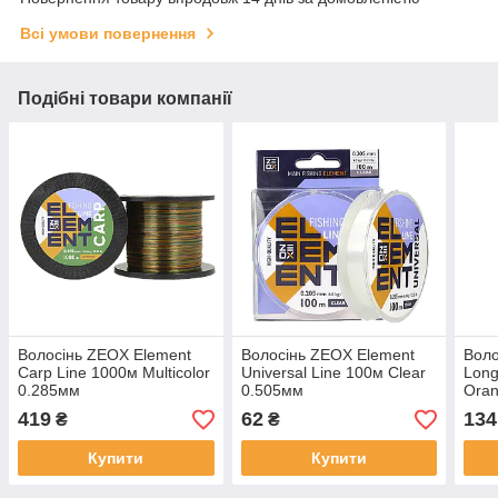
Всі умови повернення
Подібні товари компанії
Волосінь ZEOX Element
Волосінь ZEOX Element
Воло
Carp Line 1000м Multicolor
Universal Line 100м Clear
Long
0.285мм
0.505мм
Ora
419
62
134
₴
₴
Купити
Купити