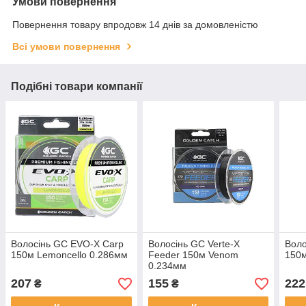
Умови повернення
Повернення товару впродовж 14 днів за домовленістю
Всі умови повернення
Подібні товари компанії
Волосінь GC EVO-X Carp
Волосінь GC Verte-X
Воло
150м Lemoncello 0.286мм
Feeder 150м Venom
150м
0.234мм
207
155
222
₴
₴