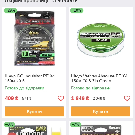
Акційні пропозиції та новинки
–29%
–10%
Шнур GC Inquisitor PE X4
Шнур Varivas Absolute PE X4
150м #0.5
150м #0.3 7lb Green
Готово до відправки
Готово до відправки
409
1 849
₴
₴
574 ₴
2 049 ₴
Купити
Купити
–8%
–7%