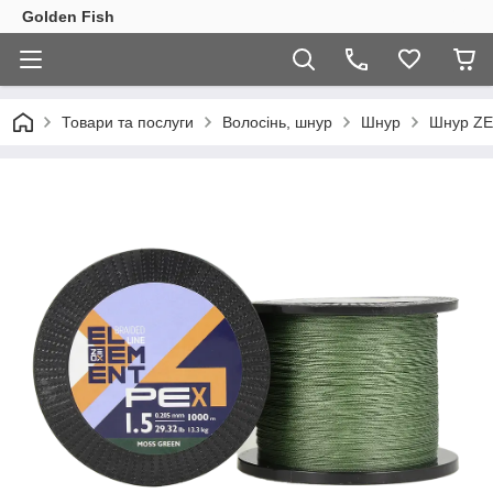
Golden Fish
Товари та послуги
Волосінь, шнур
Шнур
Шнур ZE