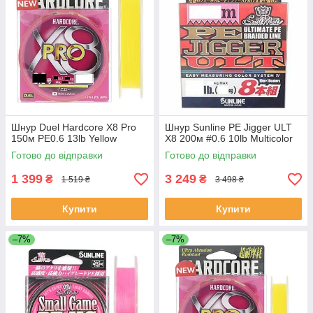
Шнур Duel Hardcore X8 Pro
Шнур Sunline PE Jigger ULT
150м PE0.6 13lb Yellow
X8 200м #0.6 10lb Multicolor
Готово до відправки
Готово до відправки
1 399
3 249
₴
₴
1 519 ₴
3 498 ₴
Купити
Купити
–7%
–7%