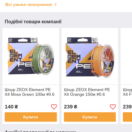
Всі умови повернення
Подібні товари компанії
Шнур ZEOX Element PE
Шнур ZEOX Element PE
Шну
X4 Moss Green 100м #0.6
X4 Orange 150м #0.6
X4 F
140
239
239
₴
₴
Купити
Купити