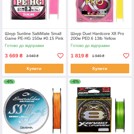
Шнур Sunline SaltiMate Small
Шнур Duel Hardcore X8 Pro
Game PE-HG 150м #0.15 Pink
200м PE0.6 13lb Yellow
Готово до відправки
Готово до відправки
3 669
1 819
₴
₴
3 949 ₴
1 949 ₴
Купити
Купити
–6%
–6%