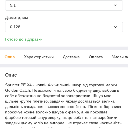
5.1
Діаметр, мм
0.128
Готово до відправки
Опис
Характеристики
Доставка
Оплата
Умови п
Опис
Sprinter PE X4 - новий 4-х жильний шнур від торгової марки
Golden Catch. Незважаючи на свою бюджетну ціну, ввібрав в
себе абсолютно не бюджетні характеристики. Шнур має
щільне кругле плетиво, завдяки якому досягається велика
дальність закидання і висока зносостійкість. Пігмент барвника
просочує кожне волокно шнура окремо, а не покриває
фарбою готовий шнур зверху, як це роблять інші виробники,
завдяки цьому колір не вигорає і не втрачає свою насиченість