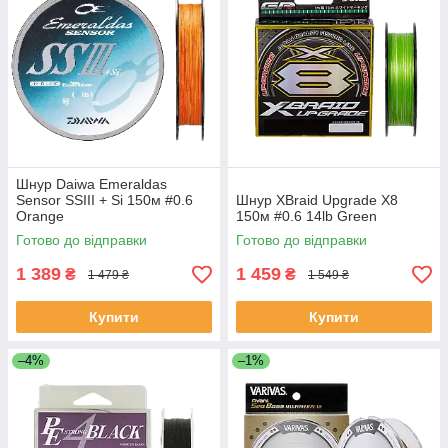
Шнур Daiwa Emeraldas
Sensor SSIII + Si 150м #0.6
Шнур XBraid Upgrade X8
Orange
150м #0.6 14lb Green
Готово до відправки
Готово до відправки
1 389
1 459
₴
₴
1 479 ₴
1 549 ₴
Купити
Купити
–4%
–1%