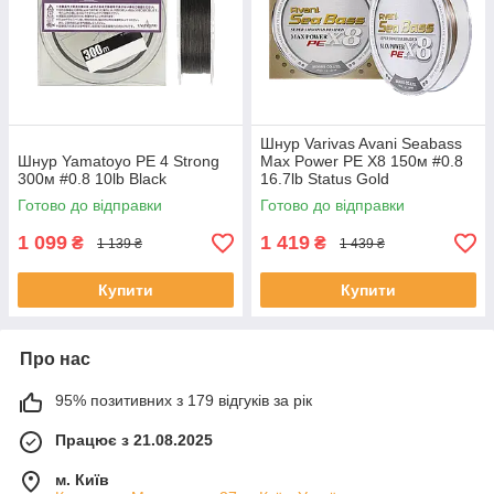
Шнур Varivas Avani Seabass
Шнур Yamatoyo PE 4 Strong
Max Power PE X8 150м #0.8
300м #0.8 10lb Black
16.7lb Status Gold
Готово до відправки
Готово до відправки
1 099
1 419
₴
₴
1 139 ₴
1 439 ₴
Купити
Купити
Про нас
95% позитивних з 179 відгуків за рік
Працює з 21.08.2025
м. Київ