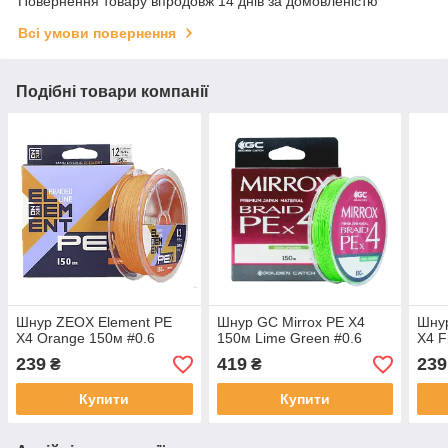
Повернення товару впродовж 14 днів за домовленістю
Всі умови повернення
Подібні товари компанії
Шнур ZEOX Element PE
Шнур GC Mirrox PE X4
Шну
X4 Orange 150м #0.6
150м Lime Green #0.6
X4 F
239
419
239
₴
₴
Купити
Купити