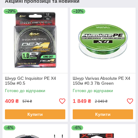
Акційні пропозиції та новинки
–29%
–10%
Шнур GC Inquisitor PE X4
Шнур Varivas Absolute PE X4
150м #0.5
150м #0.3 7lb Green
Готово до відправки
Готово до відправки
409
1 849
₴
₴
574 ₴
2 049 ₴
Купити
Купити
–6%
–6%