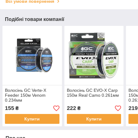
Всі умови повернення
Подібні товари компанії
Волосінь GC Verte-X
Волосінь GC EVO-X Carp
Воло
Feeder 150м Venom
150м Real Camo 0.261мм
150м
0.234мм
0.2
155
222
219
₴
₴
Купити
Купити