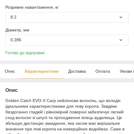
Розривне навантаження, кг
8.2
Діаметр, мм
0.286
Готово до відправки
Опис
Характеристики
Доставка
Оплата
Умови 
Опис
Golden Catch EVO-X Carp нейлонова волосінь, що володіє
ідеальними характеристиками для лову коропа. Завдяки
бездоганно гладкій і рівномірній поверхні забезпечує легкий
сход волосіні зі шпулі та проходження кілець вудилища. Це
збільшує дистанцію закидання, яка часом має вирішальне
значення при лові коропа на комерційних водоймах. Саме в