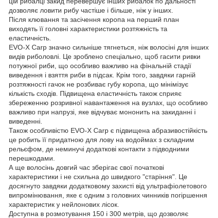
цій рибалці закид перевершує інших рибалок по дальності
дозволяє ловити рибу частіше і більше, ніж у інших.
Після клювання та засічення коропа на перший план
виходять її головні характеристики розтяжність та
еластичність.
EVO-X Carp значно сильніше тягнеться, ніж волосіні для інших
видів риболовлі. Це зроблено спеціально, щоб гасити ривки
потужної риби, що особливо важливо на фінальній стадії
виведення і взяття риби в підсак. Крім того, завдяки гарній
розтяжності гачок не розбиває губу коропа, що мінімізує
кількість сходів. Підвищена еластичність також сприяє
збереженню розривної навантаження на вузлах, що особливо
важливо при напрузі, яке відчуває мононить на закиданні і
виведенні.
Також особливістю EVO-X Carp є підвищена абразивостійкість
це робить її придатною для лову на водоймах з складним
рельєфом, де неминучі додаткові контакти з підводними
перешкодами.
А ще волосінь довгий час зберігає свої початкові
характеристики і не схильна до швидкого "старіння". Це
досягнуто завдяки додатковому захисті від ультрафіолетового
випромінювання, яке є одним з головних чинників погіршення
характеристик у нейлонових лісок.
Доступна в розмотування 150 і 300 метрів, що дозволяє