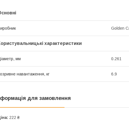
Основні
иробник
Golden C
Користувальницькі характеристики
іаметр, мм
0.261
озривне навантаження, кг
6.9
нформація для замовлення
іна:
222 ₴