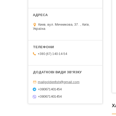
Киев, вул. Мечникова, 37. ., Київ,
Україна
+380 (67) 140-14-54
mailgoldenfish@gmail.com
+380671401454
+380671401454
Х