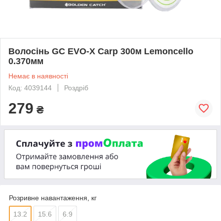
Волосінь GC EVO-X Carp 300м Lemoncello
0.370мм
Немає в наявності
Код: 4039144
Роздріб
279
₴
Розривне навантаження, кг
13.2
15.6
6.9