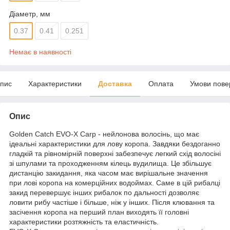
Діаметр, мм
0.37
0.41
0.251
Немає в наявності
пис
Характеристики
Доставка
Оплата
Умови пове
Опис
Golden Catch EVO-X Carp - нейлонова волосінь, що має
ідеальні характеристики для лову коропа. Завдяки бездоганно
гладкій та рівномірній поверхні забезпечує легкий схід волосіні
зі шпулами та проходженням кілець вудилища. Це збільшує
дистанцію закидання, яка часом має вирішальне значення
при лові коропа на комерційних водоймах. Саме в цій рибалці
закид перевершує інших рибалок по дальності дозволяє
ловити рибу частіше і більше, ніж у інших. Після клювання та
засічення коропа на перший план виходять її головні
характеристики розтяжність та еластичність.