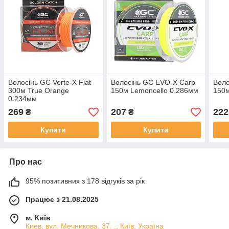
Волосінь GC Verte-X Flat
Волосінь GC EVO-X Carp
Воло
300м True Orange
150м Lemoncello 0.286мм
150м
0.234мм
269
207
222
₴
₴
Купити
Купити
Про нас
95% позитивних з 178 відгуків за рік
Працює з 21.08.2025
м. Київ
Киев, вул. Мечникова, 37. ., Київ, Україна