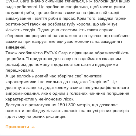
EVO-X Carp значно сильніше тягнеться, ніж волосіні для інших
видів риболовлі. Це зроблено спеціально, щоб гасити ривки
потужної риби, що особливо важливо на фінальній стадії
виважування і взяття риби в підсак. Крім того, завдяки гарній
розтяжності гачок не розбиває губу коропа, що мінімізує
кількість сходів. Підвищена еластичність також сприяє
збереженню розривної навантаження на вузлах, що особливо
важливо при напрузі, яке відчуває мононить на закиданні і
виведенні.
Також особливістю EVO-X Carp є підвищена абразивостійкість
це робить її придатною для лову на водоймах з складним
рельєфом, де неминучі додаткові контакти з підводними
перешкодами.
А ще волосінь довгий час зберігає свої початкові
характеристики і не схильна до швидкого "старіння". Це
досягнуто завдяки додатковому захисті від ультрафіолетового
випромінювання, яке є одним з головних чинників погіршення
характеристик у нейлонових лісок.
Доступна в розмотування 150 і 300 метрів, що дозволяє
намотати необхідну кількість волосіні на шпулі різних розмірів
і для лову на різних дистанція.
Приховати