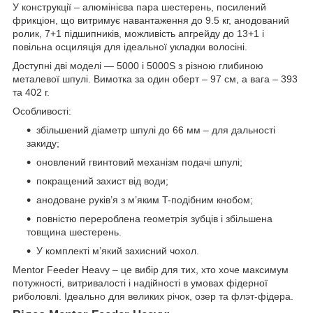
У конструкції – алюмінієва пара шестерень, посилений
фрикціон, що витримує навантаження до 9.5 кг, анодований
ролик, 7+1 підшипників, можливість апгрейду до 13+1 і
повільна осциляція для ідеальної укладки волосіні.
Доступні дві моделі — 5000 і 5000S з різною глибиною
металевої шпулі. Вимотка за один оберт – 97 см, а вага – 393
та 402 г.
Особливості:
збільшений діаметр шпулі до 66 мм – для дальності
закиду;
оновлений гвинтовий механізм подачі шпулі;
покращений захист від води;
анодоване руків’я з м’яким T-подібним кнобом;
повністю перероблена геометрія зубців і збільшена
товщина шестерень.
У комплекті м’який захисний чохол.
Mentor Feeder Heavy – це вибір для тих, хто хоче максимум
потужності, витривалості і надійності в умовах фідерної
риболовлі. Ідеально для великих річок, озер та флэт-фідера.