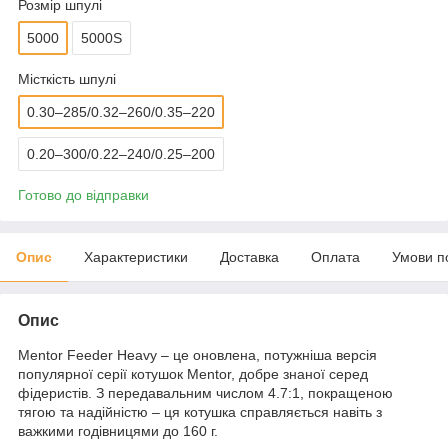
Розмір шпулі
5000
5000S
Місткість шпулі
0.30–285/0.32–260/0.35–220
0.20–300/0.22–240/0.25–200
Готово до відправки
Опис
Характеристики
Доставка
Оплата
Умови п
Опис
Mentor Feeder Heavy – це оновлена, потужніша версія
популярної серії котушок Mentor, добре знаної серед
фідеристів. З передавальним числом 4.7:1, покращеною
тягою та надійністю – ця котушка справляється навіть з
важкими годівницями до 160 г.