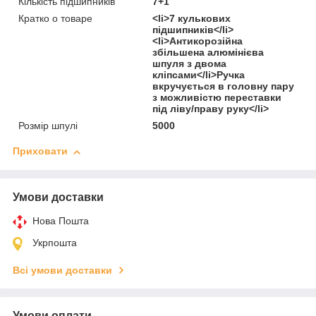
Кількість підшипників
7+1
Кратко о товаре
<li>7 кулькових
підшипників</li>
<li>Антикорозійна
збільшена алюмінієва
шпуля з двома
кліпсами</li>Ручка
вкручується в головну пару
з можливістю переставки
під ліву/праву руку</li>
Розмір шпулі
5000
Приховати
Умови доставки
Нова Пошта
Укрпошта
Всі умови доставки
Умови оплати