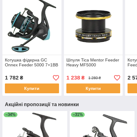
Котушка фідерна GC
Шпуля Tica Mentor Feeder
Коту
Onnex Feeder 5000 7+1BB
Heavy MF5000
Feed
1 782
1 238
2 5
₴
₴
1 280 ₴
Купити
Купити
Акційні пропозиції та новинки
–34%
–31%