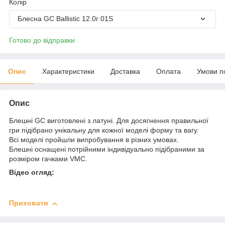
Колір
Блесна GC Ballistic 12.0г 01S
Готово до відправки
Опис
Характеристики
Доставка
Оплата
Умови п
Опис
Блешні GC виготовлені з латуні. Для досягнення правильної
гри підібрано унікальну для кожної моделі форму та вагу.
Всі моделі пройшли випробування в різних умовах.
Блешні оснащені потрійними індивідуально підібраними за
розміром гачками VMC.
Відео огляд:
Приховати