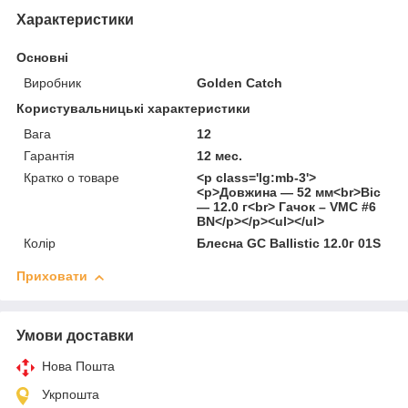
Характеристики
Основні
Виробник
Golden Catch
Користувальницькі характеристики
Вага
12
Гарантія
12 мес.
Кратко о товаре
<p class='lg:mb-3'>
<p>Довжина — 52 мм<br>Віс
— 12.0 г<br> Гачок – VMC #6
BN</p></p><ul></ul>
Колір
Блесна GC Ballistic 12.0г 01S
Приховати
Умови доставки
Нова Пошта
Укрпошта