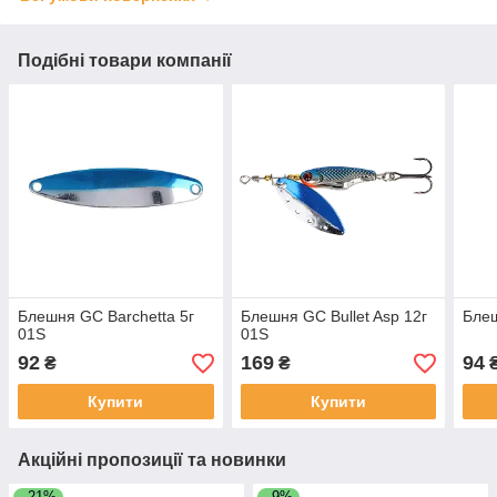
Подібні товари компанії
Блешня GC Barchetta 5г
Блешня GC Bullet Asp 12г
Блеш
01S
01S
92
169
94
₴
₴
Купити
Купити
Акційні пропозиції та новинки
–21%
–9%