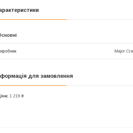
арактеристики
Основні
иробник
Major Cra
нформація для замовлення
іна:
1 219 ₴